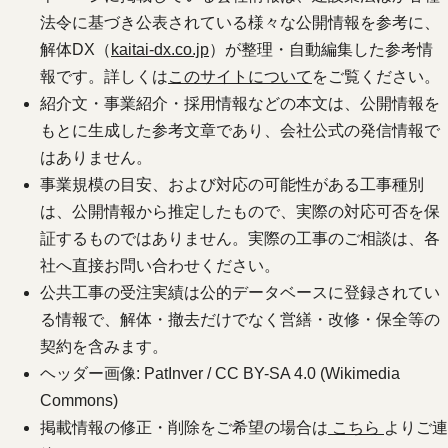
法令に基づき公表されている様々な公開情報を参考に、
解体DX（
kaitai-dx.co.jp
）が整理・自動編集した参考情
報です。詳しくは
このサイトについて
をご覧ください。
紹介文・事業紹介・採用情報などの本文は、公開情報を
もとに生成した参考文章であり、会社公式の発信情報で
はありません。
事業規模の目安、および対応の可能性がある工事種別
は、公開情報から推定したもので、実際の対応可否を保
証するものではありません。実際の工事のご相談は、各
社へ直接お問い合わせください。
公共工事の受注実績は公的データベースに登録されてい
る情報で、解体・撤去だけでなく営繕・改修・保全等の
契約を含みます。
ヘッダー画像: PatInver / CC BY-SA 4.0 (Wikimedia
Commons)
掲載情報の修正・削除をご希望の場合は
こちら
よりご連