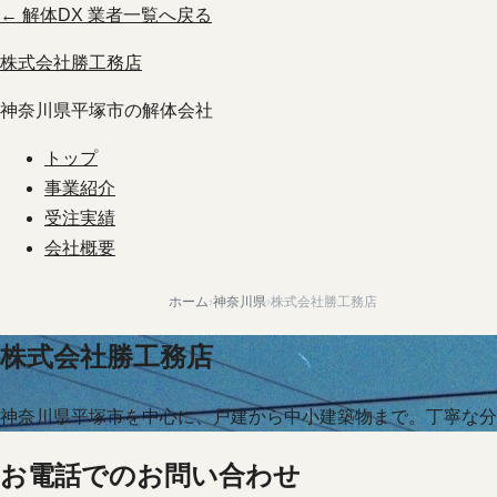
← 解体DX 業者一覧へ戻る
株式会社勝工務店
神奈川県平塚市の解体会社
トップ
事業紹介
受注実績
会社概要
ホーム
›
神奈川県
›
株式会社勝工務店
株式会社勝工務店
神奈川県平塚市を中心に、戸建から中小建築物まで。丁寧な分
お電話でのお問い合わせ