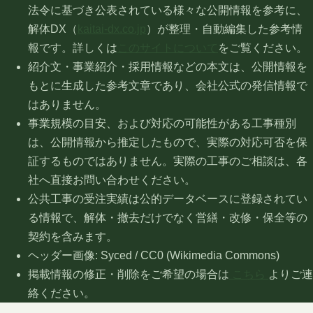
法令に基づき公表されている様々な公開情報を参考に、
解体DX（
kaitai-dx.co.jp
）が整理・自動編集した参考情
報です。詳しくは
このサイトについて
をご覧ください。
紹介文・事業紹介・採用情報などの本文は、公開情報を
もとに生成した参考文章であり、会社公式の発信情報で
はありません。
事業規模の目安、および対応の可能性がある工事種別
は、公開情報から推定したもので、実際の対応可否を保
証するものではありません。実際の工事のご相談は、各
社へ直接お問い合わせください。
公共工事の受注実績は公的データベースに登録されてい
る情報で、解体・撤去だけでなく営繕・改修・保全等の
契約を含みます。
ヘッダー画像: Syced / CC0 (Wikimedia Commons)
掲載情報の修正・削除をご希望の場合は
こちら
よりご連
絡ください。