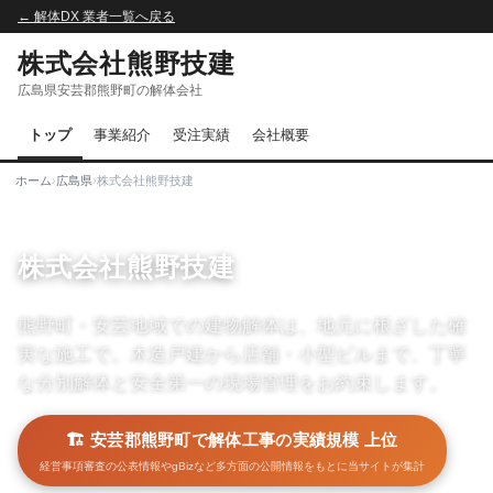
← 解体DX 業者一覧へ戻る
株式会社熊野技建
広島県安芸郡熊野町の解体会社
トップ
事業紹介
受注実績
会社概要
ホーム
›
広島県
›
株式会社熊野技建
株式会社熊野技建
熊野町・安芸地域での建物解体は、地元に根ざした確
実な施工で。木造戸建から店舗・小型ビルまで、丁寧
な分別解体と安全第一の現場管理をお約束します。
🏗️ 安芸郡熊野町で解体工事の実績規模 上位
経営事項審査の公表情報やgBizなど多方面の公開情報をもとに当サイトが集計