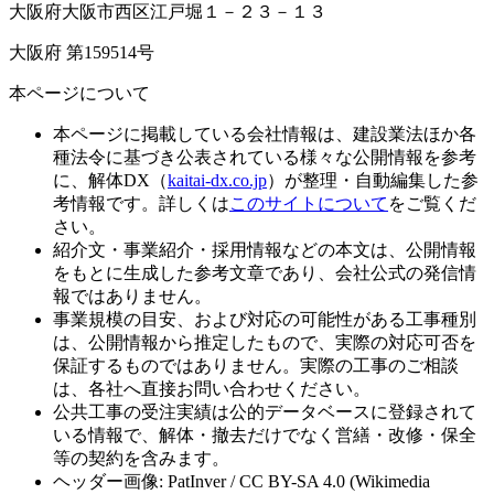
大阪府大阪市西区江戸堀１－２３－１３
大阪府 第159514号
本ページについて
本ページに掲載している会社情報は、建設業法ほか各
種法令に基づき公表されている様々な公開情報を参考
に、解体DX（
kaitai-dx.co.jp
）が整理・自動編集した参
考情報です。詳しくは
このサイトについて
をご覧くだ
さい。
紹介文・事業紹介・採用情報などの本文は、公開情報
をもとに生成した参考文章であり、会社公式の発信情
報ではありません。
事業規模の目安、および対応の可能性がある工事種別
は、公開情報から推定したもので、実際の対応可否を
保証するものではありません。実際の工事のご相談
は、各社へ直接お問い合わせください。
公共工事の受注実績は公的データベースに登録されて
いる情報で、解体・撤去だけでなく営繕・改修・保全
等の契約を含みます。
ヘッダー画像: PatInver / CC BY-SA 4.0 (Wikimedia