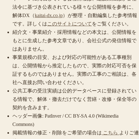
法令に基づき公表されている様々な公開情報を参考に、
解体DX（
kaitai-dx.co.jp
）が整理・自動編集した参考情報
です。詳しくは
このサイトについて
をご覧ください。
紹介文・事業紹介・採用情報などの本文は、公開情報を
もとに生成した参考文章であり、会社公式の発信情報で
はありません。
事業規模の目安、および対応の可能性がある工事種別
は、公開情報から推定したもので、実際の対応可否を保
証するものではありません。実際の工事のご相談は、各
社へ直接お問い合わせください。
公共工事の受注実績は公的データベースに登録されてい
る情報で、解体・撤去だけでなく営繕・改修・保全等の
契約を含みます。
ヘッダー画像: PatInver / CC BY-SA 4.0 (Wikimedia
Commons)
掲載情報の修正・削除をご希望の場合は
こちら
よりご連