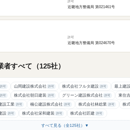
許可
近畿地方整備局 第021461号
許可
近畿地方整備局 第024670号
者すべて（125社）
山岡建設株式会社
株式会社フルタ建設
最上建
許可
許可
許可
株式会社朝日建装
グリーン建設株式会社
東住
許可
許可
許可
建設工業
楠公建設株式会社
株式会社林総業
株
許可
許可
許可
建設
株式会社栄和建装
株式会社匠建
許可
許可
許可
すべて見る（全125社）▼