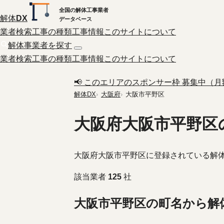
全国の解体工事業者
解体
DX
データベース
業者検索
工事の種類
工事情報
このサイトについて
解体事業者を探す
業者検索
工事の種類
工事情報
このサイトについて
📢 このエリアのスポンサー枠 募集中（月額 
解体DX
大阪府
大阪市平野区
大阪府大阪市平野区
大阪府大阪市平野区に登録されている解
該当業者
125
社
大阪市平野区の町名から解