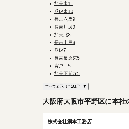
加美東
11
瓜破東
10
長吉六反
9
長吉川辺
9
加美北
8
長吉出戸
8
瓜破
7
長吉長原東
5
背戸口
5
加美正覚寺
5
すべて表示（全28町）▼
大阪府大阪市平野区に本社
株式会社網本工務店