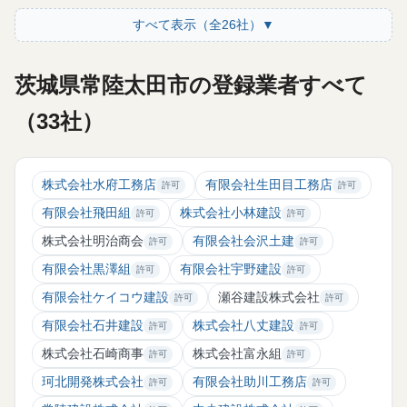
すべて表示（全26社）▼
茨城県常陸太田市の登録業者すべて
（33社）
株式会社水府工務店
有限会社生田目工務店
許可
許可
有限会社飛田組
株式会社小林建設
許可
許可
株式会社明治商会
有限会社会沢土建
許可
許可
有限会社黒澤組
有限会社宇野建設
許可
許可
有限会社ケイコウ建設
瀬谷建設株式会社
許可
許可
有限会社石井建設
株式会社八丈建設
許可
許可
株式会社石崎商事
株式会社富永組
許可
許可
珂北開発株式会社
有限会社助川工務店
許可
許可