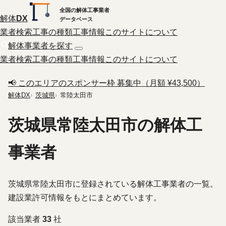
全国の解体工事業者
解体
DX
データベース
業者検索
工事の種類
工事情報
このサイトについて
解体事業者を探す
業者検索
工事の種類
工事情報
このサイトについて
📢 このエリアのスポンサー枠 募集中（月額 ¥43,500）
解体DX
茨城県
常陸太田市
茨城県常陸太田市の解体工
事業者
茨城県常陸太田市に登録されている解体工事業者の一覧。
建設業許可情報をもとにまとめています。
該当業者
33
社