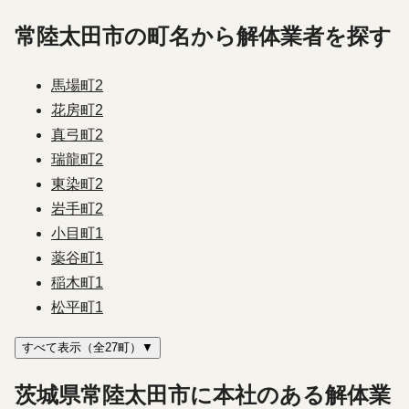
常陸太田市の町名から解体業者を探す
馬場町
2
花房町
2
真弓町
2
瑞龍町
2
東染町
2
岩手町
2
小目町
1
薬谷町
1
稲木町
1
松平町
1
すべて表示（全27町）▼
茨城県常陸太田市に本社のある解体業