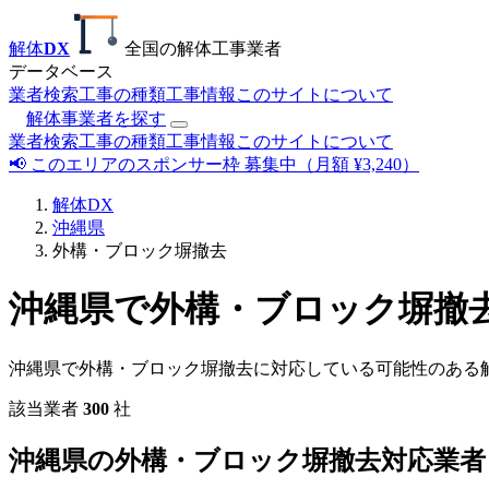
解体
DX
全国の解体工事業者
データベース
業者検索
工事の種類
工事情報
このサイトについて
解体事業者を探す
業者検索
工事の種類
工事情報
このサイトについて
📢 このエリアのスポンサー枠 募集中（月額 ¥3,240）
解体DX
沖縄県
外構・ブロック塀撤去
沖縄県で外構・ブロック塀撤
沖縄県で外構・ブロック塀撤去に対応している可能性のある
該当業者
300
社
沖縄県の外構・ブロック塀撤去対応業者