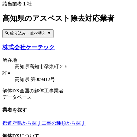
該当業者
1
社
高知県のアスベスト除去対応業者
🔍 絞り込み・並べ替え ▼
株式会社ケーテック
所在地
高知県高知市孕東町２５
許可
高知県 第009412号
解体
DX
全国の解体工事業者
データベース
業者を探す
都道府県から探す
工事の種類から探す
解体DXについて