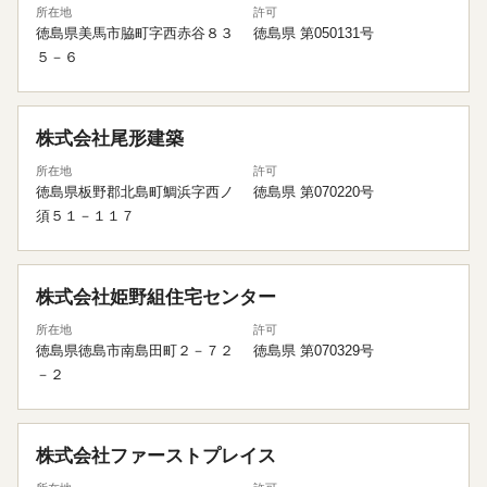
所在地
許可
徳島県美馬市脇町字西赤谷８３
徳島県 第050131号
５－６
株式会社尾形建築
所在地
許可
徳島県板野郡北島町鯛浜字西ノ
徳島県 第070220号
須５１－１１７
株式会社姫野組住宅センター
所在地
許可
徳島県徳島市南島田町２－７２
徳島県 第070329号
－２
株式会社ファーストプレイス