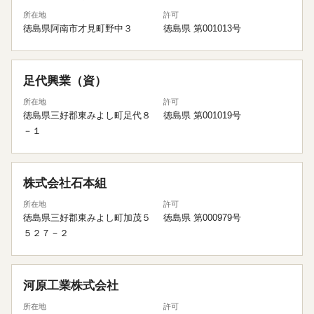
所在地
許可
徳島県阿南市才見町野中３
徳島県 第001013号
足代興業（資）
所在地
許可
徳島県三好郡東みよし町足代８
徳島県 第001019号
－１
株式会社石本組
所在地
許可
徳島県三好郡東みよし町加茂５
徳島県 第000979号
５２７－２
河原工業株式会社
所在地
許可