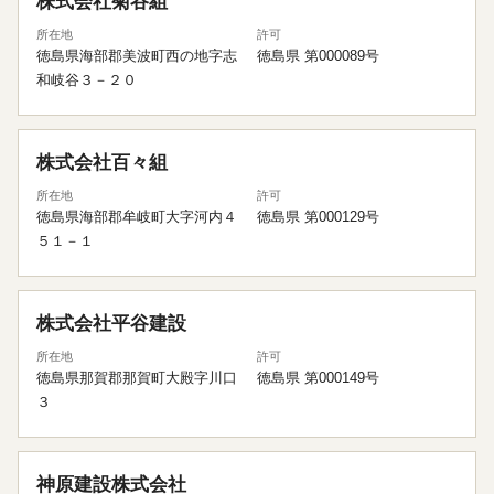
株式会社菊谷組
所在地
許可
徳島県海部郡美波町西の地字志
徳島県 第000089号
和岐谷３－２０
株式会社百々組
所在地
許可
徳島県海部郡牟岐町大字河内４
徳島県 第000129号
５１－１
株式会社平谷建設
所在地
許可
徳島県那賀郡那賀町大殿字川口
徳島県 第000149号
３
神原建設株式会社