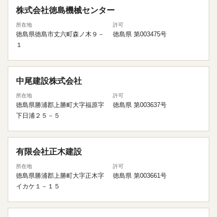
株式会社徳島機械センター
所在地
許可
徳島県徳島市丈六町森ノ木９－
徳島県 第003475号
１
中尾建設株式会社
所在地
許可
徳島県勝浦郡上勝町大字福原字
徳島県 第003637号
下日浦２５－５
有限会社正木建設
所在地
許可
徳島県勝浦郡上勝町大字正木字
徳島県 第003661号
イカケ１－１５