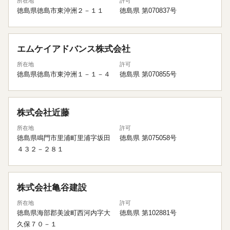
所在地
許可
徳島県徳島市東沖洲２－１１
徳島県 第070837号
エムケイアドバンス株式会社
所在地
許可
徳島県徳島市東沖洲１－１－４
徳島県 第070855号
株式会社近藤
所在地
許可
徳島県鳴門市里浦町里浦字坂田
徳島県 第075058号
４３２－２８１
株式会社亀谷建設
所在地
許可
徳島県海部郡美波町西河内字大
徳島県 第102881号
久保７０－１