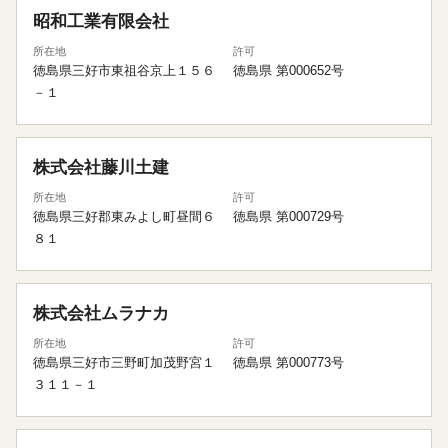
昭和工業有限会社
所在地
許可
徳島県三好市東祖谷京上１５６
徳島県 第000652号
－１
株式会社藤川土建
所在地
許可
徳島県三好郡東みよし町昼間６
徳島県 第000729号
８１
株式会社ムラナカ
所在地
許可
徳島県三好市三野町加茂野宮１
徳島県 第000773号
３１１－１