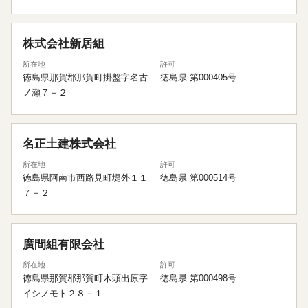
株式会社新居組
所在地
許可
徳島県那賀郡那賀町掛盤字名古
徳島県 第000405号
ノ瀬７－２
名正土建株式会社
所在地
許可
徳島県阿南市西路見町堤外１１
徳島県 第000514号
７－２
廣間組有限会社
所在地
許可
徳島県那賀郡那賀町木頭出原字
徳島県 第000498号
イシノモト２８－１