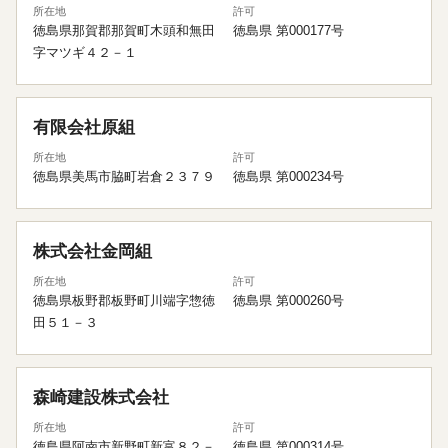
所在地
許可
徳島県那賀郡那賀町木頭和無田
徳島県 第000177号
字マツギ４２－１
有限会社原組
所在地
許可
徳島県美馬市脇町岩倉２３７９
徳島県 第000234号
株式会社金岡組
所在地
許可
徳島県板野郡板野町川端字惣徳
徳島県 第000260号
田５１－３
森崎建設株式会社
所在地
許可
徳島県阿南市新野町新富８２－
徳島県 第000314号