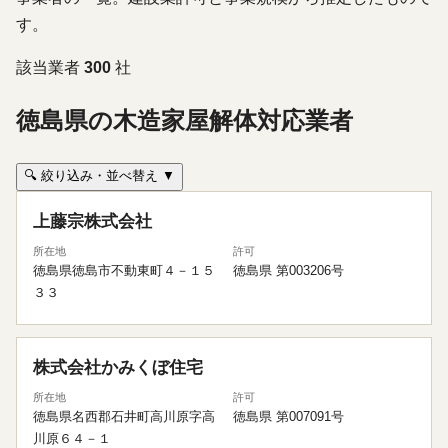
す。
該当業者
300
社
徳島県の木造家屋解体対応業者
🔍 絞り込み・並べ替え ▼
上藤宗株式会社
所在地
許可
徳島県徳島市不動東町４－１５
徳島県 第003206号
３３
株式会社かみくぼ住宅
所在地
許可
徳島県名西郡石井町高川原字高
徳島県 第007091号
川原６４－１