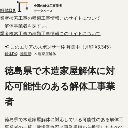
全国の解体工事業者
解体
DX
データベース
業者検索
工事の種類
工事情報
このサイトについて
解体事業者を探す
業者検索
工事の種類
工事情報
このサイトについて
📢 このエリアのスポンサー枠 募集中（月額 ¥3,345）
解体DX
徳島県
木造家屋解体
徳島県で木造家屋解体に対
応可能性のある解体工事業
者
徳島県で木造家屋解体に対応している可能性のある解体工
事業者の一覧。建設業許可と事業規模から推定したもので