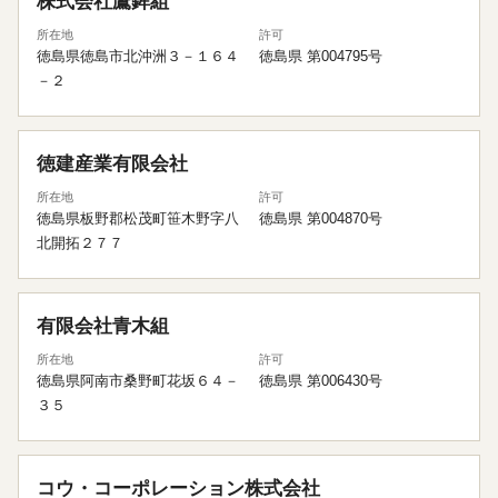
株式会社鷹鉾組
所在地
許可
徳島県徳島市北沖洲３－１６４
徳島県 第004795号
－２
徳建産業有限会社
所在地
許可
徳島県板野郡松茂町笹木野字八
徳島県 第004870号
北開拓２７７
有限会社青木組
所在地
許可
徳島県阿南市桑野町花坂６４－
徳島県 第006430号
３５
コウ・コーポレーション株式会社