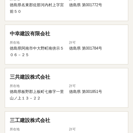
徳島県名東郡佐那河内村上字宮
徳島県 第001772号
前５０
中幸建設有限会社
所在地
許可
徳島県阿南市中大野町南傍示５
徳島県 第001784号
０６－２５
三共建設株式会社
所在地
許可
徳島県板野郡上板町七條字一里
徳島県 第001851号
山ノ上１３－２２
三工建設株式会社
所在地
許可