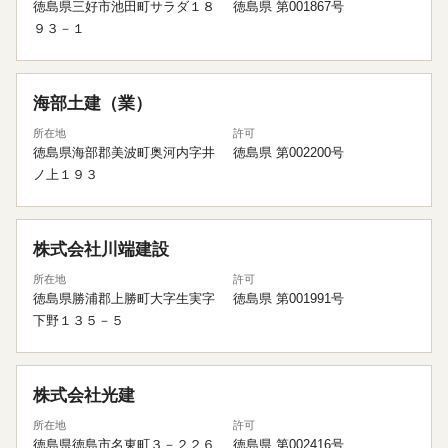
徳島県三好市池田町サラダ１８
徳島県 第001867号
９３－１
海部土建（業）
所在地
許可
徳島県海部郡美波町奥河内字井
徳島県 第002200号
ノ上１９３
株式会社川端建設
所在地
許可
徳島県勝浦郡上勝町大字生実字
徳島県 第001991号
下野１３５－５
株式会社光建
所在地
許可
徳島県徳島市名東町３－２２６
徳島県 第002416号