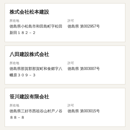
株式会社松本建設
所在地
許可
徳島県小松島市和田島町字松田
徳島県 第002957号
新田１８２－２
八田建設株式会社
所在地
許可
徳島県那賀郡那賀町和食郷字八
徳島県 第003007号
幡原３０９－３
笹川建設有限会社
所在地
許可
徳島県三好市西祖谷山村戸ノ谷
徳島県 第003015号
８８－８