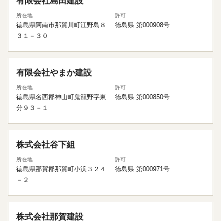
有限会社島田建設
所在地
許可
徳島県阿南市那賀川町江野島８
徳島県 第000908号
３１－３０
有限会社やまか建設
所在地
許可
徳島県名西郡神山町鬼籠野字東
徳島県 第000850号
分９３－１
株式会社谷下組
所在地
許可
徳島県那賀郡那賀町小浜３２４
徳島県 第000971号
－２
株式会社那賀建設