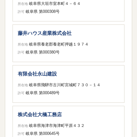
岐阜県大垣市室本町４－６４
所在地
岐阜県 第000308号
許可
藤井ハウス産業株式会社
岐阜県養老郡養老町押越１９７４
所在地
岐阜県 第000380号
許可
有限会社永山建設
岐阜県飛騨市古川町宮城町７３０－１４
所在地
岐阜県 第000489号
許可
株式会社大橋工務店
岐阜県海津市海津町平原４３２
所在地
岐阜県 第000645号
許可