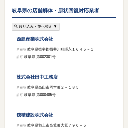
岐阜県の店舗解体・原状回復対応業者
🔍 絞り込み・並べ替え ▼
西建産業株式会社
岐阜県揖斐郡揖斐川町脛永１６４５－１
所在地
岐阜県 第002301号
許可
株式会社田中工務店
岐阜県高山市岡本町２－１８５
所在地
岐阜県 第000485号
許可
穂積建設株式会社
岐阜県郡上市高鷲町大鷲７９０－５
所在地