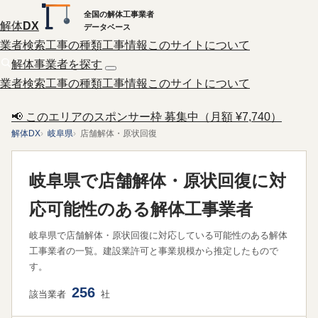
全国の解体工事業者
解体
DX
データベース
業者検索
工事の種類
工事情報
このサイトについて
解体事業者を探す
業者検索
工事の種類
工事情報
このサイトについて
📢 このエリアのスポンサー枠 募集中（月額 ¥7,740）
解体DX
岐阜県
店舗解体・原状回復
岐阜県で店舗解体・原状回復に対
応可能性のある解体工事業者
岐阜県で店舗解体・原状回復に対応している可能性のある解体
工事業者の一覧。建設業許可と事業規模から推定したもので
す。
256
該当業者
社