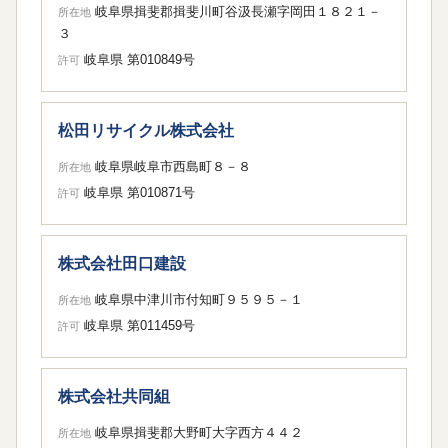
岐阜県揖斐郡揖斐川町谷汲長瀬字岡田１８２１－
所在地
３
岐阜県 第010849号
許可
松田リサイクル株式会社
岐阜県岐阜市西島町８－８
所在地
岐阜県 第010871号
許可
株式会社田口建設
岐阜県中津川市付知町９５９５－１
所在地
岐阜県 第011459号
許可
株式会社共同組
岐阜県揖斐郡大野町大字西方４４２
所在地