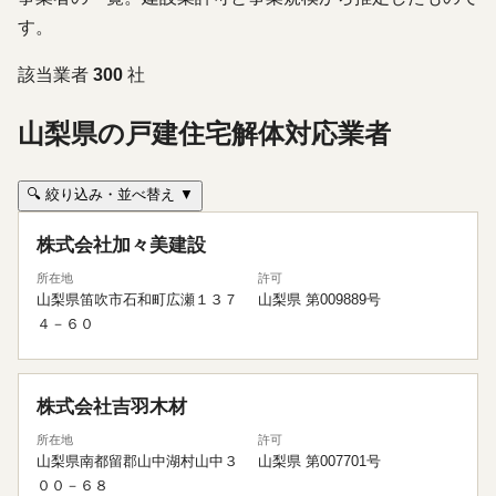
す。
該当業者
300
社
山梨県の戸建住宅解体対応業者
🔍 絞り込み・並べ替え ▼
株式会社加々美建設
所在地
許可
山梨県笛吹市石和町広瀬１３７
山梨県 第009889号
４－６０
株式会社吉羽木材
所在地
許可
山梨県南都留郡山中湖村山中３
山梨県 第007701号
００－６８