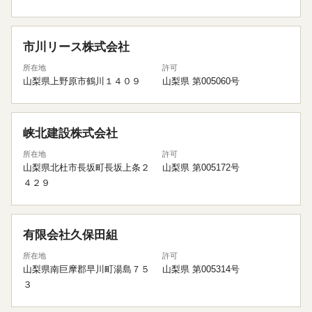
市川リース株式会社
所在地
許可
山梨県上野原市鶴川１４０９
山梨県 第005060号
峡北建設株式会社
所在地
許可
山梨県北杜市長坂町長坂上条２
山梨県 第005172号
４２９
有限会社久保田組
所在地
許可
山梨県南巨摩郡早川町湯島７５
山梨県 第005314号
３