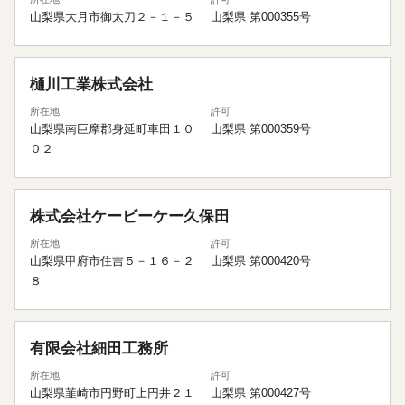
山梨県大月市御太刀２－１－５
山梨県 第000355号
樋川工業株式会社
所在地
許可
山梨県南巨摩郡身延町車田１０
山梨県 第000359号
０２
株式会社ケービーケー久保田
所在地
許可
山梨県甲府市住吉５－１６－２
山梨県 第000420号
８
有限会社細田工務所
所在地
許可
山梨県韮崎市円野町上円井２１
山梨県 第000427号