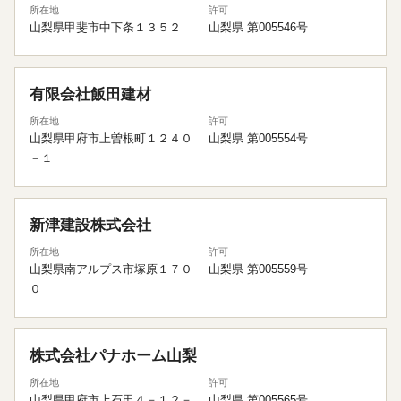
所在地
許可
山梨県甲斐市中下条１３５２
山梨県 第005546号
有限会社飯田建材
所在地
許可
山梨県甲府市上曽根町１２４０
山梨県 第005554号
－１
新津建設株式会社
所在地
許可
山梨県南アルプス市塚原１７０
山梨県 第005559号
０
株式会社パナホーム山梨
所在地
許可
山梨県甲府市上石田４－１２－
山梨県 第005565号