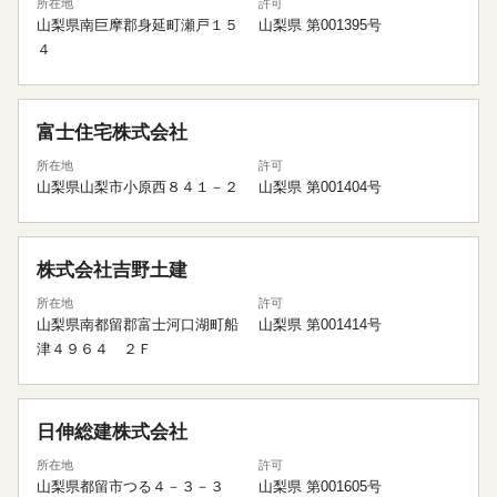
所在地
許可
山梨県南巨摩郡身延町瀬戸１５
山梨県 第001395号
４
富士住宅株式会社
所在地
許可
山梨県山梨市小原西８４１－２
山梨県 第001404号
株式会社吉野土建
所在地
許可
山梨県南都留郡富士河口湖町船
山梨県 第001414号
津４９６４ ２Ｆ
日伸総建株式会社
所在地
許可
山梨県都留市つる４－３－３
山梨県 第001605号