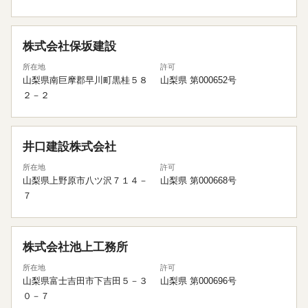
株式会社保坂建設
所在地
許可
山梨県南巨摩郡早川町黒桂５８
山梨県 第000652号
２－２
井口建設株式会社
所在地
許可
山梨県上野原市八ツ沢７１４－
山梨県 第000668号
７
株式会社池上工務所
所在地
許可
山梨県富士吉田市下吉田５－３
山梨県 第000696号
０－７