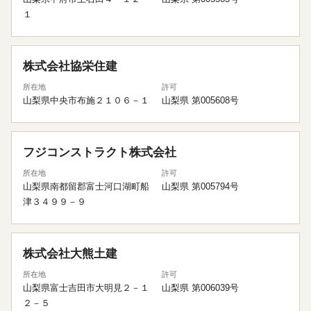
１
株式会社協栄住建
所在地
許可
山梨県中央市布施２１０６－１
山梨県 第005608号
フジコンストラクト株式会社
所在地
許可
山梨県南都留郡富士河口湖町船
山梨県 第005794号
津３４９９－９
株式会社大熊土建
所在地
許可
山梨県富士吉田市大明見２－１
山梨県 第006039号
２－５