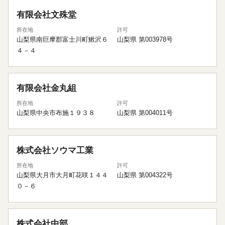
有限会社文殊堂
所在地
許可
山梨県南巨摩郡富士川町鰍沢６
山梨県 第003978号
４－４
有限会社金丸組
所在地
許可
山梨県中央市布施１９３８
山梨県 第004011号
株式会社ソウマ工業
所在地
許可
山梨県大月市大月町花咲１４４
山梨県 第004322号
０－６
株式会社中部