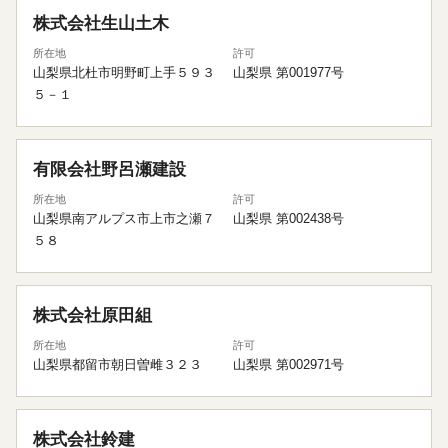
株式会社生山土木
所在地
許可
山梨県北杜市明野町上手５９３
山梨県 第001977号
５－１
有限会社野呂瀬建設
所在地
許可
山梨県南アルプス市上市之瀬７
山梨県 第002438号
５８
株式会社原田組
所在地
許可
山梨県都留市朝日曽雌３２３
山梨県 第002971号
株式会社鈴建