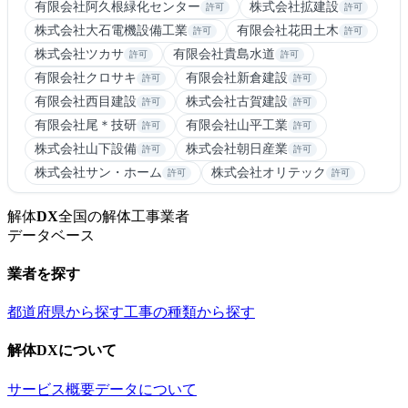
有限会社阿久根緑化センター
株式会社拡建設
許可
許可
株式会社大石電機設備工業
有限会社花田土木
許可
許可
株式会社ツカサ
有限会社貴島水道
許可
許可
有限会社クロサキ
有限会社新倉建設
許可
許可
有限会社西目建設
株式会社古賀建設
許可
許可
有限会社尾＊技研
有限会社山平工業
許可
許可
株式会社山下設備
株式会社朝日産業
許可
許可
株式会社サン・ホーム
株式会社オリテック
許可
許可
解体
DX
全国の解体工事業者
データベース
業者を探す
都道府県から探す
工事の種類から探す
解体DXについて
サービス概要
データについて