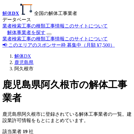
解体
DX
全国の解体工事業者
データベース
業者検索
工事の種類
工事情報
このサイトについて
解体事業者を探す
業者検索
工事の種類
工事情報
このサイトについて
📢 このエリアのスポンサー枠 募集中（月額 ¥7,500）
解体DX
鹿児島県
阿久根市
鹿児島県阿久根市の解体工事
業者
鹿児島県阿久根市に登録されている解体工事業者の一覧。建
設業許可情報をもとにまとめています。
該当業者
19
社