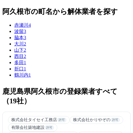
阿久根市の町名から解体業者を探す
赤瀬川
4
波留
3
脇本
3
大川
2
山下
2
西目
2
多田
1
折口
1
鶴川内
1
鹿児島県阿久根市の登録業者すべて
（19社）
株式会社タイセイ工務店
株式会社かりやぞの
許可
許可
有限会社築地建設
許可