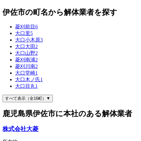
伊佐市の町名から解体業者を探す
菱刈前目
6
大口里
5
大口小木原
3
大口大田
2
大口山野
2
菱刈南浦
2
菱刈川南
2
大口堂崎
1
大口木ノ氏
1
大口目丸
1
すべて表示（全16町）▼
鹿児島県伊佐市に本社のある解体業者
株式会社大菱