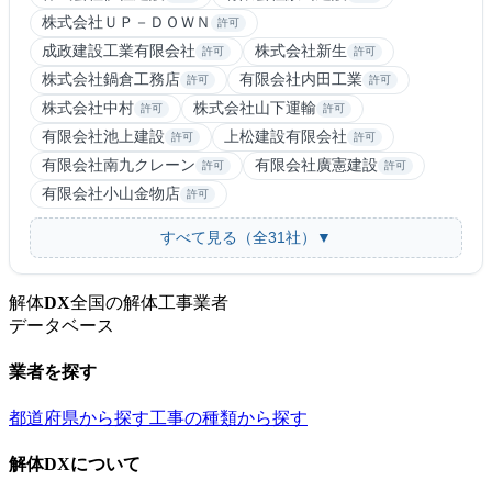
株式会社ＵＰ－ＤＯＷＮ
許可
成政建設工業有限会社
株式会社新生
許可
許可
株式会社鍋倉工務店
有限会社内田工業
許可
許可
株式会社中村
株式会社山下運輸
許可
許可
有限会社池上建設
上松建設有限会社
許可
許可
有限会社南九クレーン
有限会社廣憲建設
許可
許可
有限会社小山金物店
許可
すべて見る（全31社）▼
解体
DX
全国の解体工事業者
データベース
業者を探す
都道府県から探す
工事の種類から探す
解体DXについて