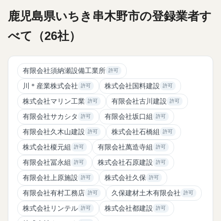
鹿児島県いちき串木野市の登録業者す
べて（26社）
有限会社須納瀬設備工業所
許可
川＊産業株式会社
株式会社国料建設
許可
許可
株式会社マリン工業
有限会社古川建設
許可
許可
有限会社サカシタ
有限会社坂口組
許可
許可
有限会社久木山建設
株式会社石橋組
許可
許可
株式会社榎元組
有限会社萬造寺組
許可
許可
有限会社冨永組
株式会社石原建設
許可
許可
有限会社上原施設
株式会社久保
許可
許可
有限会社有村工務店
久保建材土木有限会社
許可
許可
株式会社リンテル
株式会社都建設
許可
許可