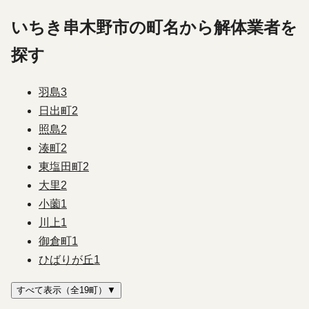
いちき串木野市の町名から解体業者を
探す
羽島
3
日出町
2
照島
2
湊町
2
東塩田町
2
大里
2
小薗
1
川上
1
御倉町
1
ひばりが丘
1
すべて表示（全19町）▼