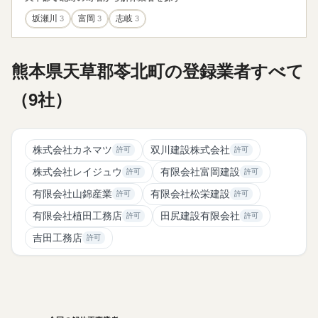
坂瀬川
3
富岡
3
志岐
3
熊本県天草郡苓北町の登録業者すべて
（9社）
株式会社カネマツ
双川建設株式会社
許可
許可
株式会社レイジュウ
有限会社富岡建設
許可
許可
有限会社山錦産業
有限会社松栄建設
許可
許可
有限会社植田工務店
田尻建設有限会社
許可
許可
吉田工務店
許可