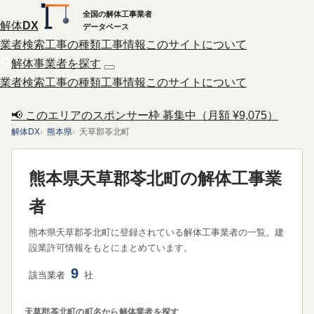
全国の解体工事業者
解体
DX
データベース
業者検索
工事の種類
工事情報
このサイトについて
解体事業者を探す
業者検索
工事の種類
工事情報
このサイトについて
📢 このエリアのスポンサー枠 募集中（月額 ¥9,075）
解体DX
熊本県
天草郡苓北町
熊本県天草郡苓北町の解体工事業
者
熊本県天草郡苓北町に登録されている解体工事業者の一覧。建
設業許可情報をもとにまとめています。
9
該当業者
社
天草郡苓北町の町名から解体業者を探す