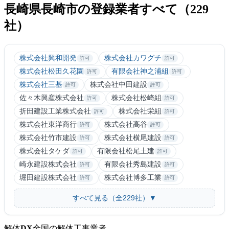
長崎県長崎市の登録業者すべて（229
社）
株式会社興和開発
株式会社カワグチ
許可
許可
株式会社松田久花園
有限会社神之浦組
許可
許可
株式会社三基
株式会社中田建設
許可
許可
佐々木興産株式会社
株式会社松崎組
許可
許可
折田建設工業株式会社
株式会社栄組
許可
許可
株式会社東洋商行
株式会社高谷
許可
許可
株式会社竹市建設
株式会社横尾建設
許可
許可
株式会社タケダ
有限会社松尾土建
許可
許可
崎永建設株式会社
有限会社秀島建設
許可
許可
堀田建設株式会社
株式会社博多工業
許可
許可
すべて見る（全229社）▼
解体
DX
全国の解体工事業者