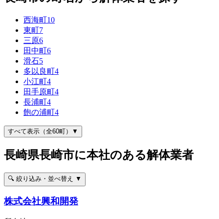
西海町
10
東町
7
三原
6
田中町
6
滑石
5
多以良町
4
小江町
4
田手原町
4
長浦町
4
飽の浦町
4
すべて表示（全60町）▼
長崎県長崎市に本社のある解体業者
🔍 絞り込み・並べ替え ▼
株式会社興和開発