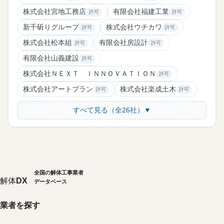
株式会社宮地工務店
有限会社福建工業
許可
許可
新千斫りグループ
株式会社ウチカワ
許可
許可
株式会社松本組
有限会社房設計
許可
許可
有限会社山義建設
許可
株式会社ＮＥＸＴ ＩＮＮＯＶＡＴＩＯＮ
許可
株式会社アートプラン
株式会社楽成土木
許可
許可
すべて見る（全26社）▼
全国の解体工事業者
解体
DX
データベース
業者を探す