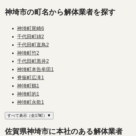
神埼市の町名から解体業者を探す
神埼町尾崎
6
千代田町姉
2
千代田町直鳥
2
神埼町竹
2
千代田町黒井
2
神埼町本告牟田
1
脊振町広滝
1
神埼町鶴
1
神埼町的
1
神埼町永歌
1
すべて表示（全17町）▼
佐賀県神埼市に本社のある解体業者