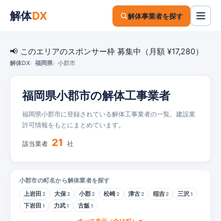
解体
DX
解体事業者を探す
📢 このエリアのスポンサー枠 募集中（月額 ¥17,280）
解体DX
福岡県
小郡市
福岡県小郡市の解体工事業者
福岡県小郡市に登録されている解体工事業者の一覧。建設業
許可情報をもとにまとめています。
21
該当業者
社
小郡市の町名から解体業者を探す
上岩田
大保
小郡
松崎
津古
稲吉
三沢
2
2
2
2
2
2
1
下岩田
力武
古飯
1
1
1