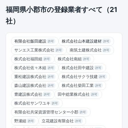
福岡県小郡市の登録業者すべて（21
社）
有限会社飯田建設
株式会社山本建設建材
許可
許可
サンエス工業株式会社
南筑土建株式会社
許可
許可
株式会社福田組
株式会社南組
許可
許可
株式会社佐々木組
株式会社田中建設
許可
許可
重松建設株式会社
株式会社サクラ技建
許可
許可
森山建設株式会社
株式会社柴田工業
許可
許可
豊建設株式会社
田中総業株式会社
許可
許可
株式会社サンワユキ
許可
有限会社共栄資源管理センター小郡
許可
野瀬組
立花建設有限会社
許可
許可