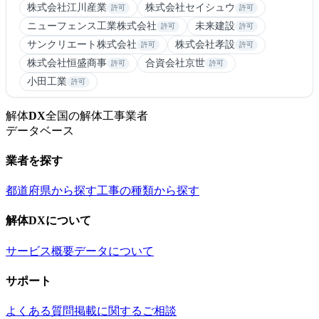
株式会社江川産業
株式会社セイシュウ
許可
許可
ニューフェンス工業株式会社
未来建設
許可
許可
サンクリエート株式会社
株式会社孝設
許可
許可
株式会社恒盛商事
合資会社京世
許可
許可
小田工業
許可
解体
DX
全国の解体工事業者
データベース
業者を探す
都道府県から探す
工事の種類から探す
解体DXについて
サービス概要
データについて
サポート
よくある質問
掲載に関するご相談