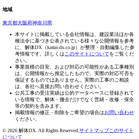
地域
東京都
大阪府
神奈川県
本サイトに掲載している会社情報は、建設業法ほか各
種法令に基づき公表されている様々な公開情報を参考
に、解体DX（kaitai-dx.co.jp）が整理・自動編集した参
考情報です。詳しくは
このサイトについて
をご覧くだ
さい。
事業規模の目安、および対応の可能性がある工事種別
は、公開情報から推定したもので、実際の対応可否を
保証するものではありません。実際の工事のご相談
は、各社へ直接お問い合わせください。
公共工事の受注実績は公的データベースに登録されて
いる情報で、解体・撤去だけでなく営繕・改修・保全
等の契約を含みます。
掲載情報の修正・削除をご希望の場合は
お問い合わせ
ください。
© 2026 解体DX. All Rights Reserved.
サイトマップ
このサイト
について