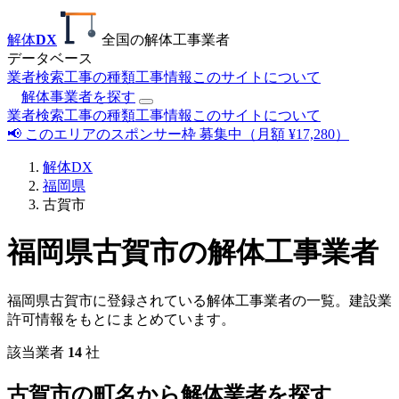
解体
DX
全国の解体工事業者
データベース
業者検索
工事の種類
工事情報
このサイトについて
解体事業者を探す
業者検索
工事の種類
工事情報
このサイトについて
📢 このエリアのスポンサー枠 募集中（月額 ¥17,280）
解体DX
福岡県
古賀市
福岡県古賀市の解体工事業者
福岡県古賀市に登録されている解体工事業者の一覧。建設業
許可情報をもとにまとめています。
該当業者
14
社
古賀市の町名から解体業者を探す