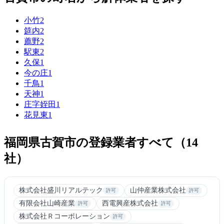
小竹
2
筵内
2
薦野
2
駅東
2
久保
1
今の庄
1
千鳥
1
天神
1
庄字姪田
1
花見東
1
福岡県古賀市の登録業者すべて（14
社）
株式会社盛川リアルテック
山仲産業株式会社
許可
許可
有限会社山崎産業
西電興産株式会社
許可
許可
株式会社Ｒコーポレーション
許可