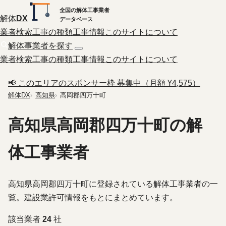
全国の解体工事業者
解体
DX
データベース
業者検索
工事の種類
工事情報
このサイトについて
解体事業者を探す
業者検索
工事の種類
工事情報
このサイトについて
📢 このエリアのスポンサー枠 募集中（月額 ¥4,575）
解体DX
高知県
高岡郡四万十町
高知県高岡郡四万十町の解
体工事業者
高知県高岡郡四万十町に登録されている解体工事業者の一
覧。建設業許可情報をもとにまとめています。
該当業者
24
社