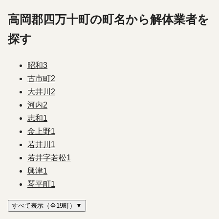
高岡郡四万十町の町名から解体業者を
探す
昭和
3
古市町
2
大井川
2
河内
2
志和
1
金上野
1
若井川
1
若井字若松
1
興津
1
琴平町
1
すべて表示（全19町）▼