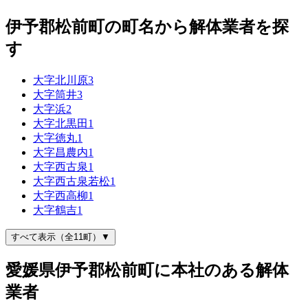
伊予郡松前町の町名から解体業者を探
す
大字北川原
3
大字筒井
3
大字浜
2
大字北黒田
1
大字徳丸
1
大字昌農内
1
大字西古泉
1
大字西古泉若松
1
大字西高柳
1
大字鶴吉
1
すべて表示（全11町）▼
愛媛県伊予郡松前町に本社のある解体
業者