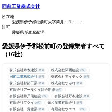
同前工業株式会社
所在地
愛媛県伊予郡松前町大字筒井１９１－１
許可
愛媛県 第016567号
愛媛県伊予郡松前町の登録業者すべて
（16社）
株式会社鈴木建設
株式会社関西建設
許可
許可
同前工業株式会社
株式会社アイテック
許可
許可
株式会社都築工業
株式会社すみれ
許可
許可
有限会社アールケイ総合開発
許可
有限会社井戸熊建設
有限会社野本建設
許可
許可
有限会社フクイ
光和産業有限会社
許可
許可
有限会社一貴産業
有限会社ウエコー
許可
許可