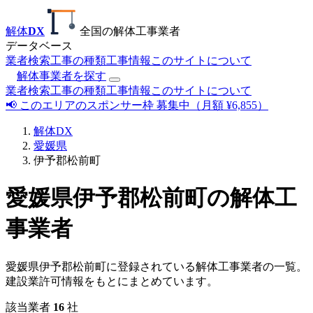
解体
DX
全国の解体工事業者
データベース
業者検索
工事の種類
工事情報
このサイトについて
解体事業者を探す
業者検索
工事の種類
工事情報
このサイトについて
📢 このエリアのスポンサー枠 募集中（月額 ¥6,855）
解体DX
愛媛県
伊予郡松前町
愛媛県伊予郡松前町の解体工
事業者
愛媛県伊予郡松前町に登録されている解体工事業者の一覧。
建設業許可情報をもとにまとめています。
該当業者
16
社