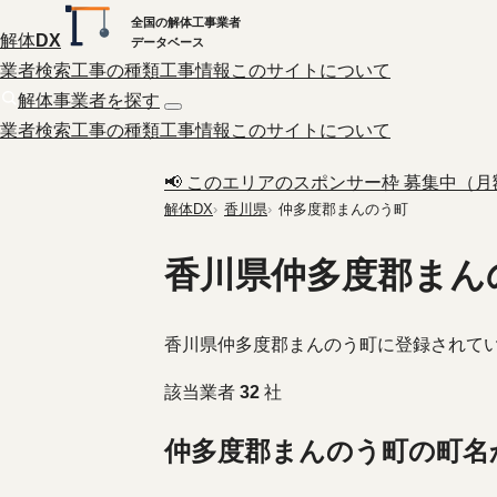
全国の解体工事業者
解体
DX
データベース
業者検索
工事の種類
工事情報
このサイトについて
解体事業者を探す
業者検索
工事の種類
工事情報
このサイトについて
📢 このエリアのスポンサー枠 募集中（月額 
解体DX
香川県
仲多度郡まんのう町
香川県仲多度郡まん
香川県仲多度郡まんのう町に登録されて
該当業者
32
社
仲多度郡まんのう町の町名