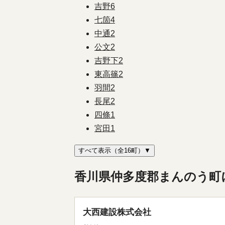
吉野
6
七箇
4
中通
2
公文
2
吉野下
2
東高篠
2
羽間
2
長尾
2
四條
1
宮田
1
すべて表示（全16町）▼
香川県仲多度郡まんのう町
大西建設株式会社