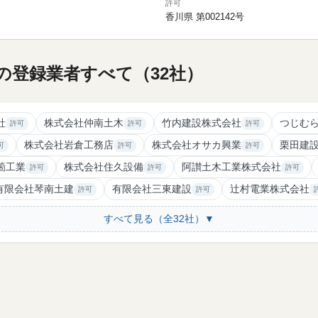
許可
香川県 第002142号
の登録業者すべて（32社）
社
株式会社仲南土木
竹内建設株式会社
つじむ
許可
許可
許可
株式会社岩倉工務店
株式会社オサカ興業
栗田建
可
許可
許可
箇工業
株式会社住久設備
阿讃土木工業株式会社
許可
許可
許可
有限会社琴南土建
有限会社三東建設
辻村電業株式会社
許可
許可
すべて見る（全32社）▼