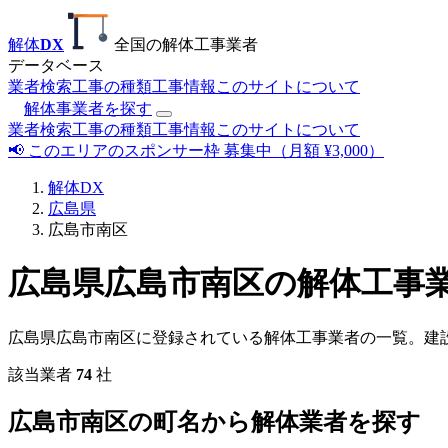
解体
DX
全国の解体工事業者
データベース
業者検索
工事の種類
工事情報
このサイトについて
解体事業者を探す
業者検索
工事の種類
工事情報
このサイトについて
📢 このエリアのスポンサー枠 募集中（月額 ¥3,000）
解体DX
広島県
広島市南区
広島県広島市南区の解体工事
広島県広島市南区に登録されている解体工事業者の一覧。建
該当業者
74
社
広島市南区の町名から解体業者を探す