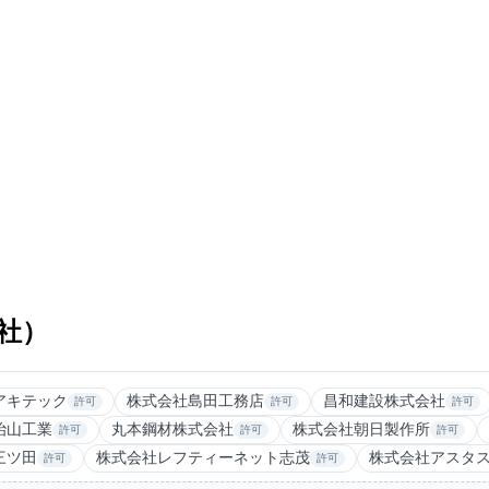
社）
アキテック
株式会社島田工務店
昌和建設株式会社
許可
許可
許可
治山工業
丸本鋼材株式会社
株式会社朝日製作所
許可
許可
許可
三ツ田
株式会社レフティーネット志茂
株式会社アスタ
許可
許可