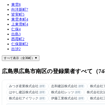
東雲
8
向洋新町
7
皆実町
5
東雲本町
4
上東雲町
4
仁保
4
出島
3
西霞町
2
仁保新町
2
出汐
2
すべて表示（全36町）▼
広島県広島市南区の登録業者すべて（74
みつぎ産業株式会社
志和建設株式会社
株式会社
許可
許可
はやし建設株式会社
株式会社レッツ
株式会社比
許可
許可
株式会社アイワック
伊藤工業株式会社
株式会社
許可
許可