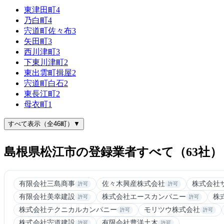
東津田町
4
乃白町
4
宍道町佐々布
3
矢田町
3
西川津町
3
下東川津町
2
東出雲町揖屋
2
宍道町白石
2
東長江町
2
母衣町
1
すべて表示（全46町）▼
島根県松江市の登録業者すべて（63社）
有限会社三島商事
佐々木興産株式会社
株式会社
許可
許可
有限会社美幸建設
株式会社エースカンパニー
株
許可
許可
株式会社テクニカルカンパニー
モリツウ株式会社
許可
許可
株式会社宍道建設
有限会社豊洋土木
許可
許可