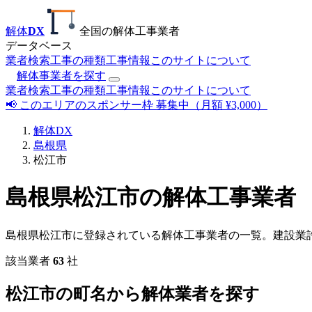
解体
DX
全国の解体工事業者
データベース
業者検索
工事の種類
工事情報
このサイトについて
解体事業者を探す
業者検索
工事の種類
工事情報
このサイトについて
📢 このエリアのスポンサー枠 募集中（月額 ¥3,000）
解体DX
島根県
松江市
島根県松江市の解体工事業者
島根県松江市に登録されている解体工事業者の一覧。建設業
該当業者
63
社
松江市の町名から解体業者を探す