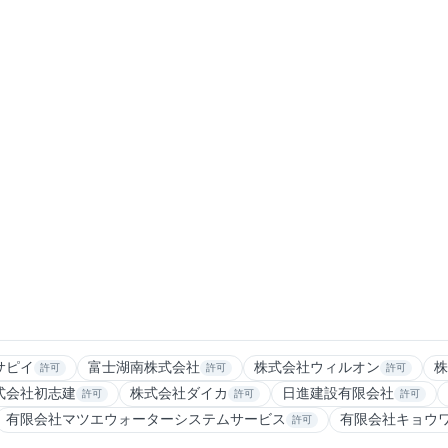
サピイ
富士湖南株式会社
株式会社ウィルオン
株
許可
許可
許可
式会社初志建
株式会社ダイカ
日進建設有限会社
許可
許可
許可
有限会社マツエウォーターシステムサービス
有限会社キョウ
許可