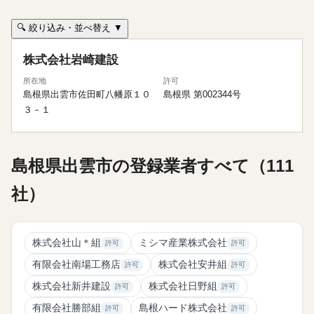
🔍 絞り込み・並べ替え ▼
株式会社岩崎建設
所在地
許可
島根県出雲市佐田町八幡原１０
島根県 第002344号
３－１
島根県出雲市の登録業者すべて（111
社）
株式会社山＊組
ミシマ産業株式会社
許可
許可
有限会社南場工務店
株式会社安井組
許可
許可
株式会社新井建設
株式会社日野組
許可
許可
有限会社勝部組
島根ハード株式会社
許可
許可