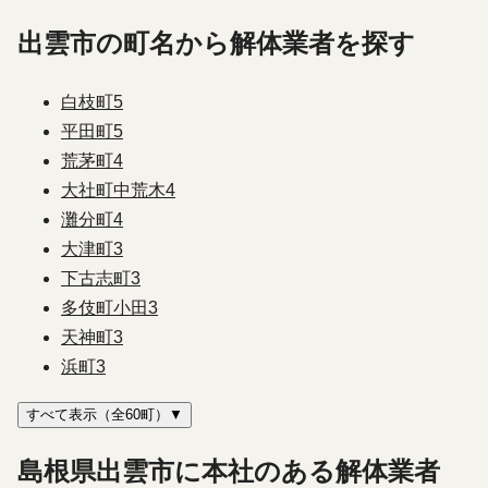
出雲市の町名から解体業者を探す
白枝町
5
平田町
5
荒茅町
4
大社町中荒木
4
灘分町
4
大津町
3
下古志町
3
多伎町小田
3
天神町
3
浜町
3
すべて表示（全60町）▼
島根県出雲市に本社のある解体業者