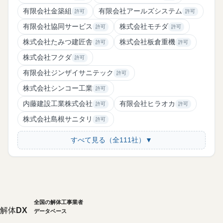
有限会社金築組
有限会社アールズシステム
許可
許可
有限会社協同サービス
株式会社モチダ
許可
許可
株式会社たみつ建匠舎
株式会社板倉重機
許可
許可
株式会社フクダ
許可
有限会社ジンザイサニテック
許可
株式会社シンコー工業
許可
内藤建設工業株式会社
有限会社ヒラオカ
許可
許可
株式会社島根サニタリ
許可
すべて見る（全111社）▼
全国の解体工事業者
解体
DX
データベース