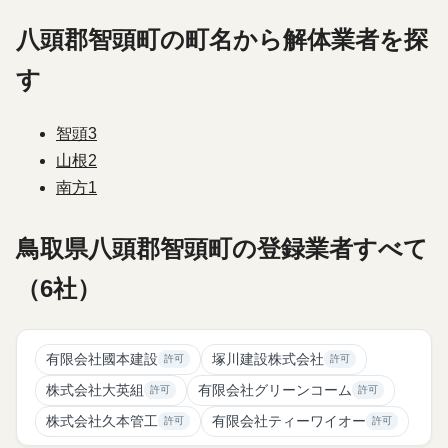
八頭郡智頭町の町名から解体業者を探
す
智頭
3
山根
2
南方
1
鳥取県八頭郡智頭町の登録業者すべて
（6社）
有限会社國本建設
塚川建設株式会社
許可
許可
株式会社大英組
有限会社グリーンコーム
許可
許可
株式会社久本管工
有限会社ティーワイオー
許可
許可