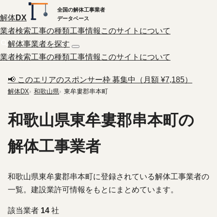
全国の解体工事業者
解体
DX
データベース
業者検索
工事の種類
工事情報
このサイトについて
解体事業者を探す
業者検索
工事の種類
工事情報
このサイトについて
📢 このエリアのスポンサー枠 募集中（月額 ¥7,185）
解体DX
和歌山県
東牟婁郡串本町
和歌山県東牟婁郡串本町の
解体工事業者
和歌山県東牟婁郡串本町に登録されている解体工事業者の
一覧。建設業許可情報をもとにまとめています。
該当業者
14
社