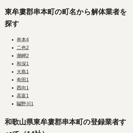
東牟婁郡串本町の町名から解体業者を
探す
串本
4
二色
2
潮岬
2
和深
1
大島
1
有田
1
西向
1
高富
1
鬮野川
1
和歌山県東牟婁郡串本町の登録業者す