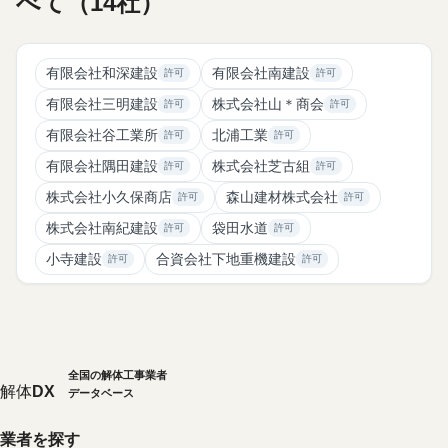
べて（14社）
有限会社和深建設
有限会社南建設
許可
許可
有限会社三明建設
株式会社山＊商会
許可
許可
有限会社谷工業所
北浦工業
許可
許可
有限会社隅田建設
株式会社芝古組
許可
許可
株式会社小久保商店
森山建材株式会社
許可
許可
株式会社南紀建設
袋田水道
許可
許可
小寺建設
合資会社下地重機建設
許可
許可
全国の解体工事業者
解体
DX
データベース
業者を探す