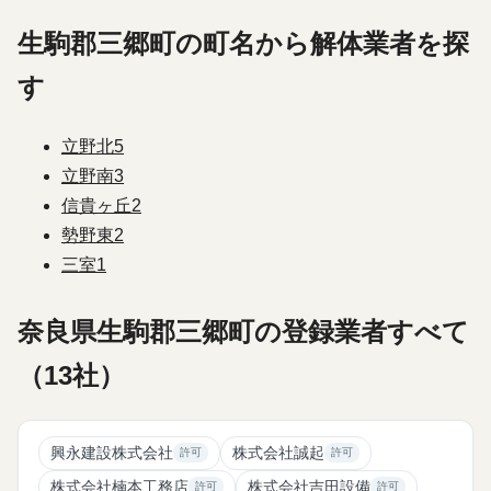
生駒郡三郷町の町名から解体業者を探
す
立野北
5
立野南
3
信貴ヶ丘
2
勢野東
2
三室
1
奈良県生駒郡三郷町の登録業者すべて
（13社）
興永建設株式会社
株式会社誠起
許可
許可
株式会社楠本工務店
株式会社吉田設備
許可
許可