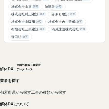
株式会社山喜
源建設
許可
許可
株式会社村上建設
みさと建設
許可
許可
株式会社山岡組
株式会社吉川設備
許可
許可
有限会社三矢建設
清見建設株式会社
許可
許可
寺口組
許可
全国の解体工事業者
解体
DX
データベース
業者を探す
都道府県から探す
工事の種類から探す
解体DXについて