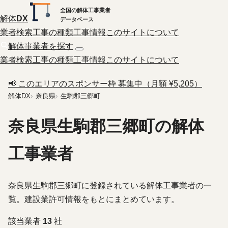
全国の解体工事業者
解体
DX
データベース
業者検索
工事の種類
工事情報
このサイトについて
解体事業者を探す
業者検索
工事の種類
工事情報
このサイトについて
📢 このエリアのスポンサー枠 募集中（月額 ¥5,205）
解体DX
奈良県
生駒郡三郷町
奈良県生駒郡三郷町の解体
工事業者
奈良県生駒郡三郷町に登録されている解体工事業者の一
覧。建設業許可情報をもとにまとめています。
該当業者
13
社