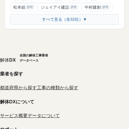
松本組
ジェイアイ建設
中村建創
許可
許可
許可
すべて見る（全32社）▼
全国の解体工事業者
解体
DX
データベース
業者を探す
都道府県から探す
工事の種類から探す
解体DXについて
サービス概要
データについて