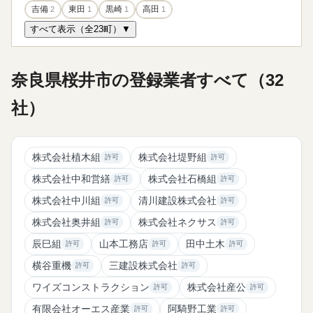
吉備
2
東田
1
黒崎
1
高田
1
すべて表示（全23町）▼
奈良県桜井市の登録業者すべて（32
社）
株式会社植木組
株式会社堤野組
許可
許可
株式会社中和営繕
株式会社石橋組
許可
許可
株式会社中川組
清川建設株式会社
許可
許可
株式会社奥井組
株式会社ネクサス
許可
許可
辰巳組
山本工務店
田中土木
許可
許可
許可
横谷重機
三建設株式会社
許可
許可
ワイズコンストラクション
株式会社産公
許可
許可
有限会社オーエス産業
阿騎野工業
許可
許可