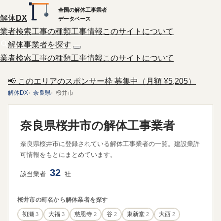
全国の解体工事業者
解体
DX
データベース
業者検索
工事の種類
工事情報
このサイトについて
解体事業者を探す
業者検索
工事の種類
工事情報
このサイトについて
📢 このエリアのスポンサー枠 募集中（月額 ¥5,205）
解体DX
奈良県
桜井市
奈良県桜井市の解体工事業者
奈良県桜井市に登録されている解体工事業者の一覧。建設業許
可情報をもとにまとめています。
32
該当業者
社
桜井市の町名から解体業者を探す
初瀬
3
大福
3
慈恩寺
2
谷
2
東新堂
2
大西
2