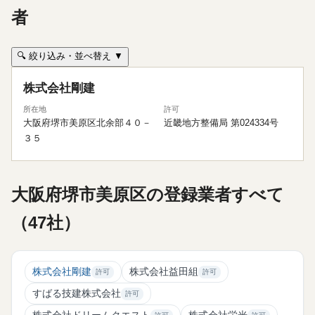
者
🔍 絞り込み・並べ替え ▼
株式会社剛建
所在地
許可
大阪府堺市美原区北余部４０－
近畿地方整備局 第024334号
３５
大阪府堺市美原区の登録業者すべて
（47社）
株式会社剛建
株式会社益田組
許可
許可
すばる技建株式会社
許可