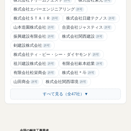
株式会社ドリームクエスト
株式会社栄光
許可
許可
株式会社エバーエンジニアリング
許可
株式会社ＳＴＡＩＲ
株式会社日建テクノス
許可
許可
山本造園株式会社
合資会社ジャスティス
許可
許可
振興建設有限会社
株式会社関西建設
許可
許可
剣建設株式会社
許可
株式会社ティ・ビー・シー・ダイヤモンド
許可
祖川建設株式会社
有限会社畝本総業
許可
許可
有限会社松栄商会
株式会社＊斗
許可
許可
山田商会
株式会社関西環境
許可
許可
すべて見る（全47社）▼
全国の解体工事業者