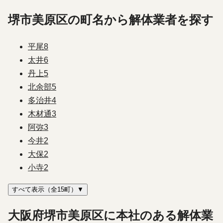
堺市美原区の町名から解体業者を探す
平尾
8
太井
6
丹上
5
北余部
5
多治井
4
木材通
3
阿弥
3
今井
2
大保
2
小寺
2
すべて表示（全15町）▼
大阪府堺市美原区に本社のある解体業