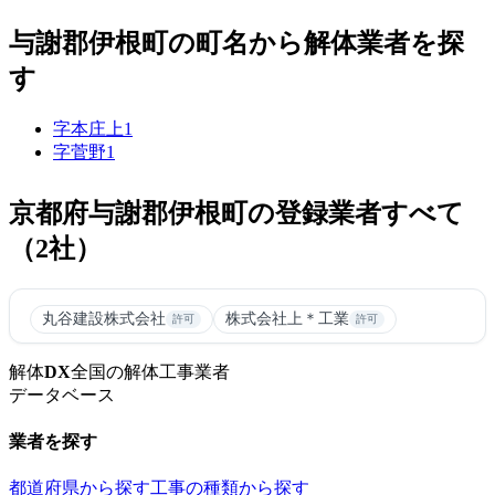
与謝郡伊根町の町名から解体業者を探
す
字本庄上
1
字菅野
1
京都府与謝郡伊根町の登録業者すべて
（2社）
丸谷建設株式会社
株式会社上＊工業
許可
許可
解体
DX
全国の解体工事業者
データベース
業者を探す
都道府県から探す
工事の種類から探す