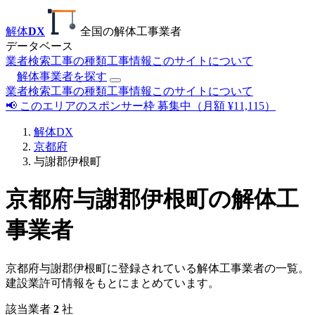
解体
DX
全国の解体工事業者
データベース
業者検索
工事の種類
工事情報
このサイトについて
解体事業者を探す
業者検索
工事の種類
工事情報
このサイトについて
📢 このエリアのスポンサー枠 募集中（月額 ¥11,115）
解体DX
京都府
与謝郡伊根町
京都府与謝郡伊根町の解体工
事業者
京都府与謝郡伊根町に登録されている解体工事業者の一覧。
建設業許可情報をもとにまとめています。
該当業者
2
社