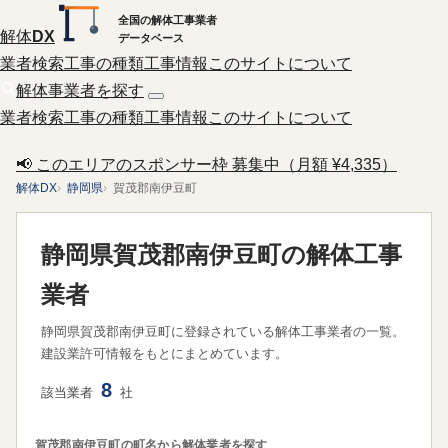
全国の解体工事業者
解体
DX
データベース
業者検索
工事の種類
工事情報
このサイトについて
解体事業者を探す
業者検索
工事の種類
工事情報
このサイトについて
📢 このエリアのスポンサー枠 募集中（月額 ¥4,335）
解体DX
静岡県
賀茂郡南伊豆町
静岡県賀茂郡南伊豆町の解体工事
業者
静岡県賀茂郡南伊豆町に登録されている解体工事業者の一覧。
建設業許可情報をもとにまとめています。
8
該当業者
社
賀茂郡南伊豆町の町名から解体業者を探す