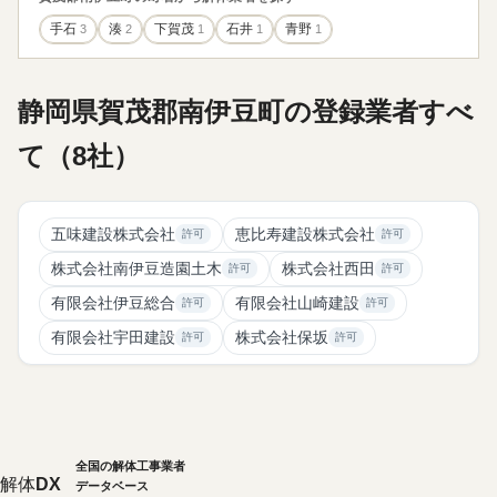
手石
3
湊
2
下賀茂
1
石井
1
青野
1
静岡県賀茂郡南伊豆町の登録業者すべ
て（8社）
五味建設株式会社
恵比寿建設株式会社
許可
許可
株式会社南伊豆造園土木
株式会社西田
許可
許可
有限会社伊豆総合
有限会社山崎建設
許可
許可
有限会社宇田建設
株式会社保坂
許可
許可
全国の解体工事業者
解体
DX
データベース