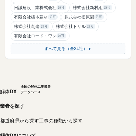
日誠建設工業株式会社
株式会社新村組
許可
許可
有限会社橋本建材
株式会社松原園
許可
許可
株式会社創建
株式会社トリル
許可
許可
有限会社ロード・ワン
許可
すべて見る（全34社）▼
全国の解体工事業者
解体
DX
データベース
業者を探す
都道府県から探す
工事の種類から探す
解体DXについて