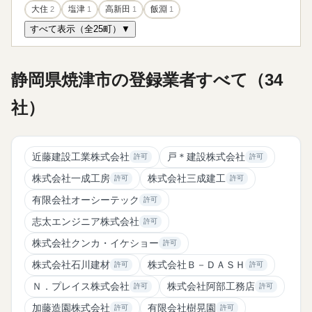
大住
2
塩津
1
高新田
1
飯淵
1
すべて表示（全25町）▼
静岡県焼津市の登録業者すべて（34
社）
近藤建設工業株式会社
戸＊建設株式会社
許可
許可
株式会社一成工房
株式会社三成建工
許可
許可
有限会社オーシーテック
許可
志太エンジニア株式会社
許可
株式会社クンカ・イケショー
許可
株式会社石川建材
株式会社Ｂ－ＤＡＳＨ
許可
許可
Ｎ．プレイス株式会社
株式会社阿部工務店
許可
許可
加藤造園株式会社
有限会社樹晃園
許可
許可