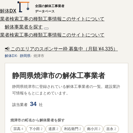
全国の解体工事業者
解体
DX
データベース
業者検索
工事の種類
工事情報
このサイトについて
解体事業者を探す
業者検索
工事の種類
工事情報
このサイトについて
📢 このエリアのスポンサー枠 募集中（月額 ¥4,335）
解体DX
静岡県
焼津市
静岡県焼津市の解体工事業者
静岡県焼津市に登録されている解体工事業者の一覧。建設業許
可情報をもとにまとめています。
34
該当業者
社
焼津市の町名から解体業者を探す
宗高
4
下小田
2
道原
2
利右衛門
2
南小川
2
吉永
2