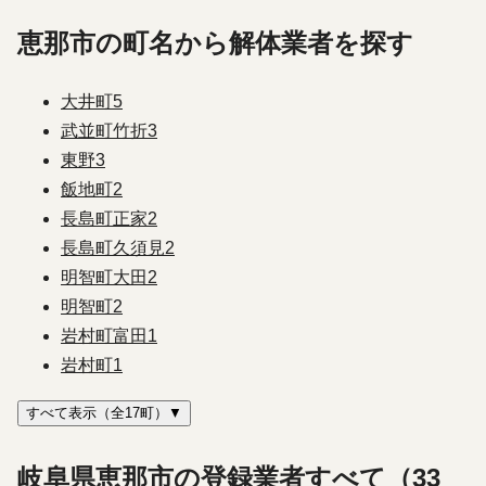
恵那市の町名から解体業者を探す
大井町
5
武並町竹折
3
東野
3
飯地町
2
長島町正家
2
長島町久須見
2
明智町大田
2
明智町
2
岩村町富田
1
岩村町
1
すべて表示（全17町）▼
岐阜県恵那市の登録業者すべて（33