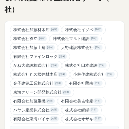
社）
株式会社加藤材木店
株式会社イソベ
許可
許可
株式会社双立
株式会社マルト建設
許可
許可
株式会社加藤土建
大野建設株式会社
許可
許可
有限会社ファインロック
許可
かね大建設株式会社
株式会社田本建設
許可
許可
株式会社丸ス松井材木店
小林住建株式会社
許可
許可
金子建築工業株式会社
有限会社薩南
許可
許可
東海グリーン開発株式会社
許可
有限会社加藤重機
有限会社美吉物産
許可
許可
ハヤシ産業株式会社
株式会社纐纈
許可
許可
有限会社東海バイオ
株式会社オザキ
許可
許可