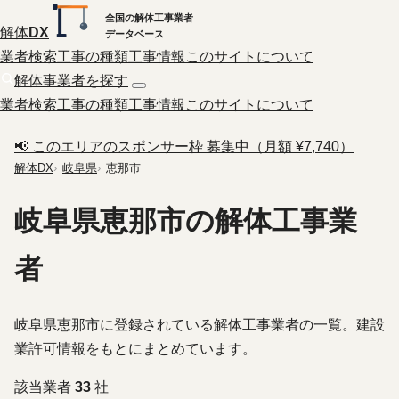
全国の解体工事業者
解体
DX
データベース
業者検索
工事の種類
工事情報
このサイトについて
解体事業者を探す
業者検索
工事の種類
工事情報
このサイトについて
📢 このエリアのスポンサー枠 募集中（月額 ¥7,740）
解体DX
岐阜県
恵那市
岐阜県恵那市の解体工事業
者
岐阜県恵那市に登録されている解体工事業者の一覧。建設
業許可情報をもとにまとめています。
該当業者
33
社