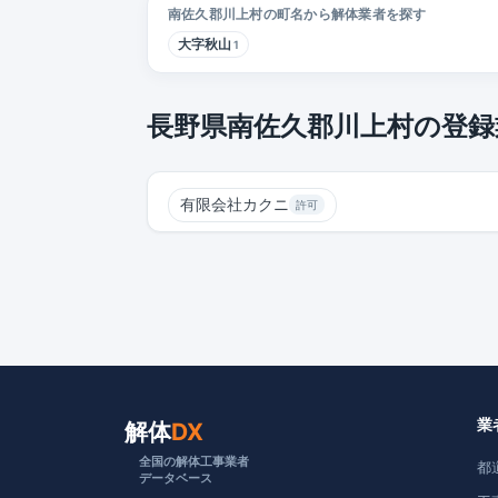
南佐久郡川上村の町名から解体業者を探す
大字秋山
1
長野県南佐久郡川上村の登録
有限会社カクニ
許可
業
解体
DX
全国の解体工事業者
都
データベース