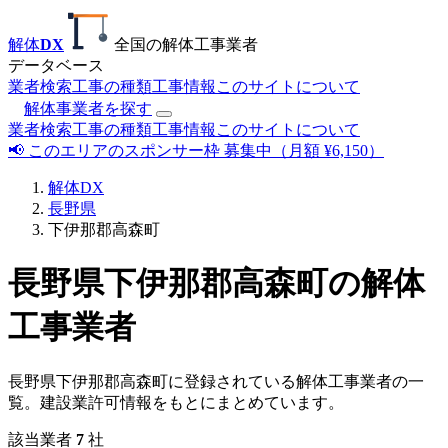
解体
DX
全国の解体工事業者
データベース
業者検索
工事の種類
工事情報
このサイトについて
解体事業者を探す
業者検索
工事の種類
工事情報
このサイトについて
📢 このエリアのスポンサー枠 募集中（月額 ¥6,150）
解体DX
長野県
下伊那郡高森町
長野県下伊那郡高森町の解体
工事業者
長野県下伊那郡高森町に登録されている解体工事業者の一
覧。建設業許可情報をもとにまとめています。
該当業者
7
社