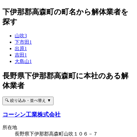
下伊那郡高森町の町名から解体業者を
探す
山吹
3
下市田
1
出原
1
吉田
1
大島山
1
長野県下伊那郡高森町に本社のある解
体業者
🔍 絞り込み・並べ替え ▼
コーシン工業株式会社
所在地
長野県下伊那郡高森町山吹１０６－７