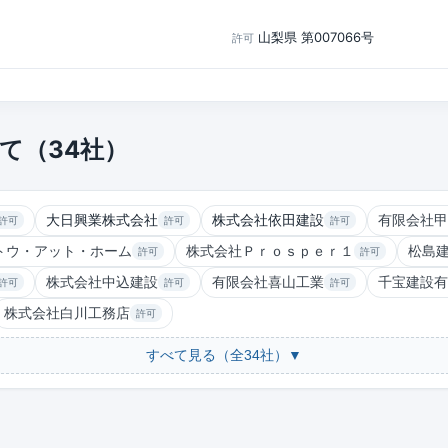
山梨県 第007066号
許可
て（34社）
大日興業株式会社
株式会社依田建設
有限会社甲
許可
許可
許可
トウ・アット・ホーム
株式会社Ｐｒｏｓｐｅｒ１
松島
許可
許可
株式会社中込建設
有限会社喜山工業
千宝建設有
許可
許可
許可
株式会社白川工務店
許可
すべて見る（全34社）▼