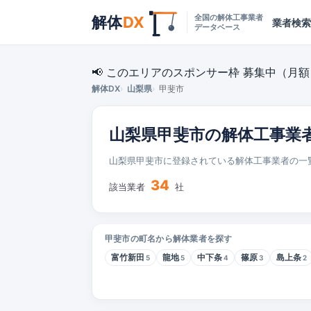
全国の解体工事業者
解体
DX
業者検索
データベース
📢 このエリアのスポンサー枠 募集中（月額 ¥
解体DX
山梨県
甲斐市
山梨県甲斐市の解体工事業
山梨県甲斐市に登録されている解体工事業者の一
34
該当業者
社
甲斐市の町名から解体業者を探す
富竹新田
龍地
中下条
篠原
島上条
5
5
4
3
2