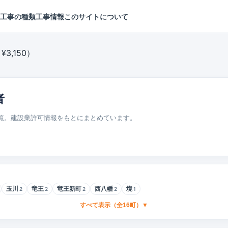
工事の種類
工事情報
このサイトについて
3,150）
者
覧。建設業許可情報をもとにまとめています。
玉川
竜王
竜王新町
西八幡
境
2
2
2
2
1
すべて表示（全16町）▼