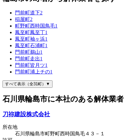
門前町道下
2
稲屋町
2
町野町西時国鳥毛
1
鳳至町鳳至丁
1
鳳至町袖ヶ浜
1
鳳至町石浦町
1
門前町鵜山
1
門前町走出
1
門前町皆月ツ
1
門前町浦上チの
1
すべて表示（全31町）▼
石川県輪島市に本社のある解体業者
刀祢建設株式会社
所在地
石川県輪島市町野町西時国鳥毛４３－１