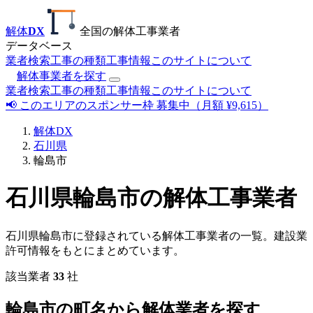
解体
DX
全国の解体工事業者
データベース
業者検索
工事の種類
工事情報
このサイトについて
解体事業者を探す
業者検索
工事の種類
工事情報
このサイトについて
📢 このエリアのスポンサー枠 募集中（月額 ¥9,615）
解体DX
石川県
輪島市
石川県輪島市の解体工事業者
石川県輪島市に登録されている解体工事業者の一覧。建設業
許可情報をもとにまとめています。
該当業者
33
社
輪島市の町名から解体業者を探す