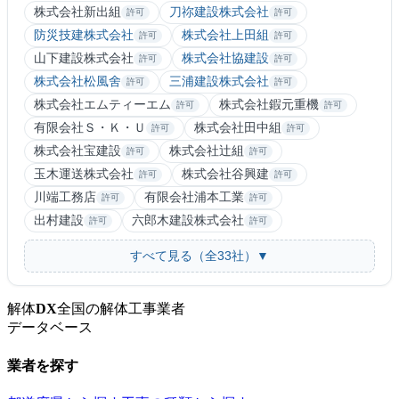
株式会社新出組
刀祢建設株式会社
許可
許可
防災技建株式会社
株式会社上田組
許可
許可
山下建設株式会社
株式会社協建設
許可
許可
株式会社松風舍
三浦建設株式会社
許可
許可
株式会社エムティーエム
株式会社鍜元重機
許可
許可
有限会社Ｓ・Ｋ・Ｕ
株式会社田中組
許可
許可
株式会社宝建設
株式会社辻組
許可
許可
玉木運送株式会社
株式会社谷興建
許可
許可
川端工務店
有限会社浦本工業
許可
許可
出村建設
六郎木建設株式会社
許可
許可
すべて見る（全33社）▼
解体
DX
全国の解体工事業者
データベース
業者を探す