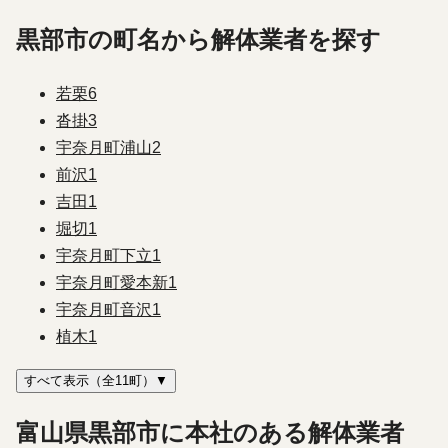
黒部市の町名から解体業者を探す
若栗
6
沓掛
3
宇奈月町浦山
2
前沢
1
吉田
1
堀切
1
宇奈月町下立
1
宇奈月町愛本新
1
宇奈月町音沢
1
植木
1
すべて表示（全11町）▼
富山県黒部市に本社のある解体業者