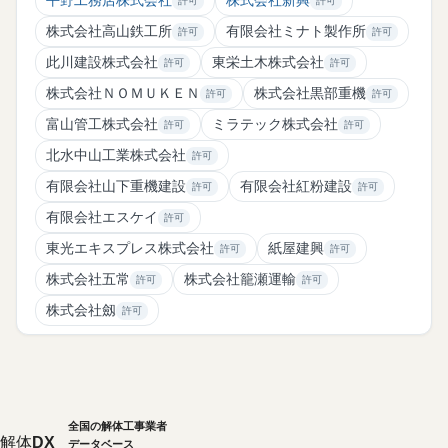
平野工務店株式会社
株式会社新興
許可
許可
株式会社高山鉄工所
有限会社ミナト製作所
許可
許可
此川建設株式会社
東栄土木株式会社
許可
許可
株式会社ＮＯＭＵＫＥＮ
株式会社黒部重機
許可
許可
富山管工株式会社
ミラテック株式会社
許可
許可
北水中山工業株式会社
許可
有限会社山下重機建設
有限会社紅粉建設
許可
許可
有限会社エスケイ
許可
東光エキスプレス株式会社
紙屋建興
許可
許可
株式会社五常
株式会社籠瀬運輸
許可
許可
株式会社劔
許可
全国の解体工事業者
解体
DX
データベース