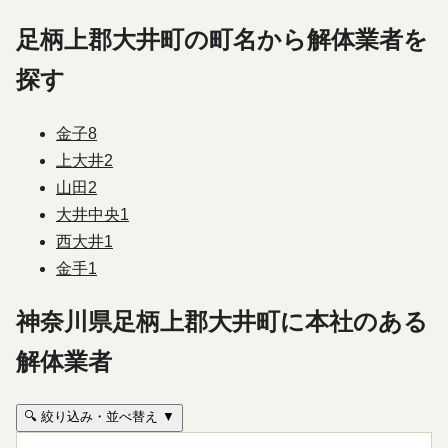
足柄上郡大井町の町名から解体業者を
探す
金子
8
上大井
2
山田
2
大井中央
1
西大井
1
金手
1
神奈川県足柄上郡大井町に本社のある
解体業者
🔍 絞り込み・並べ替え ▼