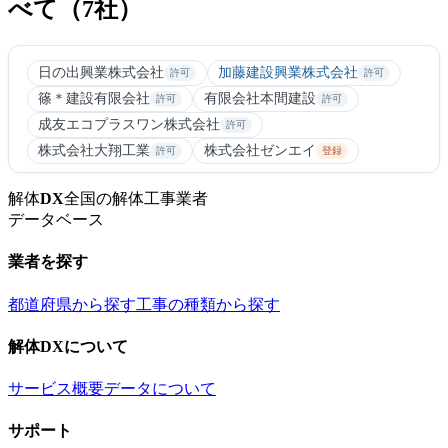
べて（7社）
日の出興業株式会社
加藤建設興業株式会社
許可
許可
篠＊建設有限会社
有限会社本間建設
許可
許可
成友エコプラスワン株式会社
許可
株式会社大翔工業
株式会社ゼンエイ
許可
登録
解体
DX
全国の解体工事業者
データベース
業者を探す
都道府県から探す
工事の種類から探す
解体DXについて
サービス概要
データについて
サポート