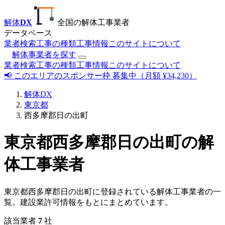
解体
DX
全国の解体工事業者
データベース
業者検索
工事の種類
工事情報
このサイトについて
解体事業者を探す
業者検索
工事の種類
工事情報
このサイトについて
📢 このエリアのスポンサー枠 募集中（月額 ¥34,230）
解体DX
東京都
西多摩郡日の出町
東京都西多摩郡日の出町の解
体工事業者
東京都西多摩郡日の出町に登録されている解体工事業者の一
覧。建設業許可情報をもとにまとめています。
該当業者
7
社