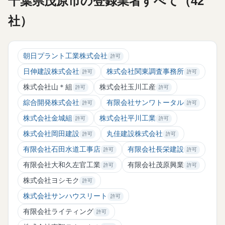
千葉県茂原市の登録業者すべて（42
社）
朝日プラント工業株式会社
許可
日伸建設株式会社
株式会社関東調査事務所
許可
許可
株式会社山＊組
株式会社玉川工産
許可
許可
綜合開発株式会社
有限会社サンワトータル
許可
許可
株式会社金城組
株式会社平川工業
許可
許可
株式会社岡田建設
丸佳建設株式会社
許可
許可
有限会社石田水道工事店
有限会社長栄建設
許可
許可
有限会社大和久左官工業
有限会社茂原興業
許可
許可
株式会社ヨシモク
許可
株式会社サンハウスリート
許可
有限会社ライティング
許可