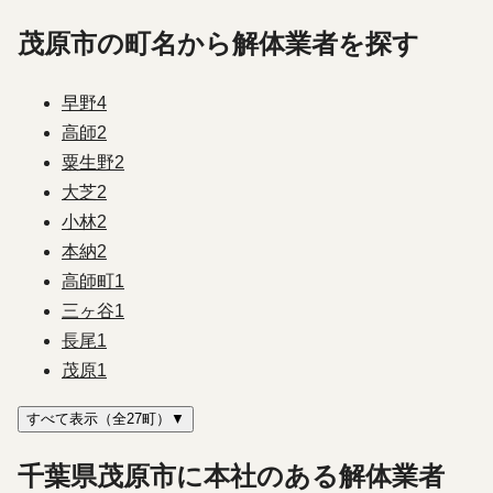
茂原市の町名から解体業者を探す
早野
4
高師
2
粟生野
2
大芝
2
小林
2
本納
2
高師町
1
三ヶ谷
1
長尾
1
茂原
1
すべて表示（全27町）▼
千葉県茂原市に本社のある解体業者