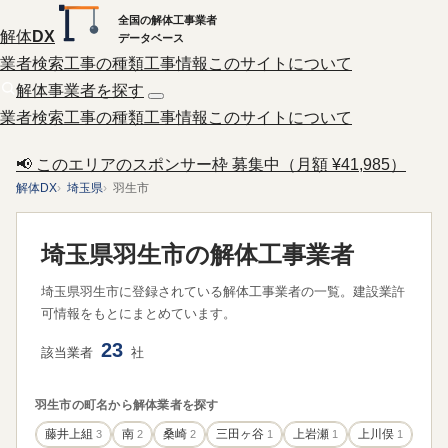
全国の解体工事業者
解体
DX
データベース
業者検索
工事の種類
工事情報
このサイトについて
解体事業者を探す
業者検索
工事の種類
工事情報
このサイトについて
📢 このエリアのスポンサー枠 募集中（月額 ¥41,985）
解体DX
埼玉県
羽生市
埼玉県羽生市の解体工事業者
埼玉県羽生市に登録されている解体工事業者の一覧。建設業許
可情報をもとにまとめています。
23
該当業者
社
羽生市の町名から解体業者を探す
藤井上組
3
南
2
桑崎
2
三田ヶ谷
1
上岩瀬
1
上川俣
1