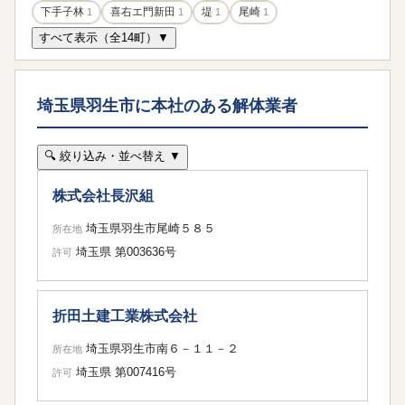
下手子林
1
喜右エ門新田
1
堤
1
尾崎
1
すべて表示（全14町）▼
埼玉県羽生市に本社のある解体業者
🔍 絞り込み・並べ替え ▼
株式会社長沢組
埼玉県羽生市尾崎５８５
所在地
埼玉県 第003636号
許可
折田土建工業株式会社
埼玉県羽生市南６－１１－２
所在地
埼玉県 第007416号
許可