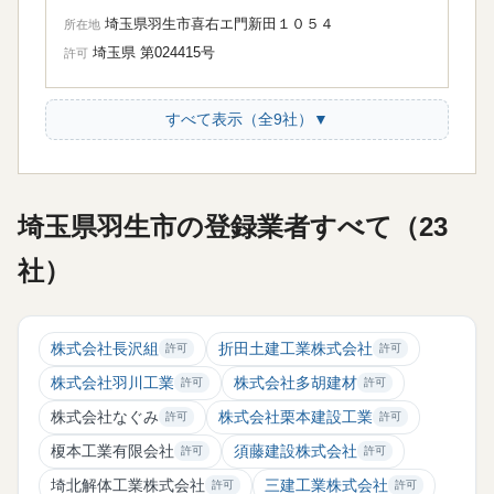
埼玉県羽生市喜右エ門新田１０５４
所在地
埼玉県 第024415号
許可
すべて表示（全9社）▼
埼玉県羽生市の登録業者すべて（23
社）
株式会社長沢組
折田土建工業株式会社
許可
許可
株式会社羽川工業
株式会社多胡建材
許可
許可
株式会社なぐみ
株式会社栗本建設工業
許可
許可
榎本工業有限会社
須藤建設株式会社
許可
許可
埼北解体工業株式会社
三建工業株式会社
許可
許可