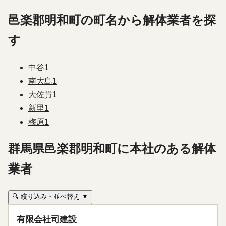
邑楽郡明和町の町名から解体業者を探
す
中谷
1
南大島
1
大佐貫
1
新里
1
梅原
1
群馬県邑楽郡明和町に本社のある解体
業者
🔍 絞り込み・並べ替え ▼
有限会社司建設