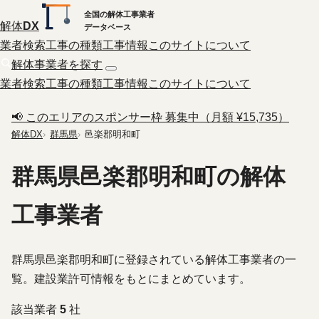
全国の解体工事業者
解体
DX
データベース
業者検索
工事の種類
工事情報
このサイトについて
解体事業者を探す
業者検索
工事の種類
工事情報
このサイトについて
📢 このエリアのスポンサー枠 募集中（月額 ¥15,735）
解体DX
群馬県
邑楽郡明和町
群馬県邑楽郡明和町の解体
工事業者
群馬県邑楽郡明和町に登録されている解体工事業者の一
覧。建設業許可情報をもとにまとめています。
該当業者
5
社