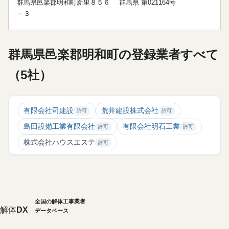
群馬県邑楽郡明和町新里８５６
群馬県 第021164号
－３
群馬県邑楽郡明和町の登録業者すべて
（5社）
有限会社司建設
荒井建設株式会社
許可
許可
島田設備工業有限会社
有限会社明石工業
許可
許可
株式会社ハウスエステ
許可
全国の解体工事業者
解体
DX
データベース