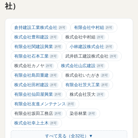
社）
倉持建設工業株式会社
有限会社中村組
許可
許可
株式会社豊和建設
株式会社中村組
許可
許可
有限会社関建設興業
小林建設株式会社
許可
許可
有限会社石本工業
武井鉄工建設株式会社
許可
許可
株式会社カノヤ
株式会社山広建設
許可
許可
有限会社島田重建
株式会社いたがき
許可
許可
株式会社田村建設
有限会社茨大工業
許可
許可
有限会社仙田屋興業
株式会社茨大
許可
許可
有限会社友進メンテナンス
許可
有限会社坂田工務店
染谷林業
許可
許可
株式会社幸上土木
許可
すべて見る（全32社）▼