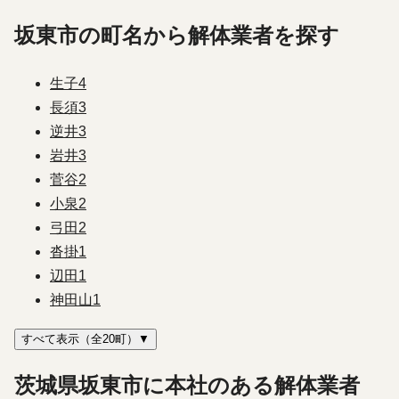
坂東市の町名から解体業者を探す
生子
4
長須
3
逆井
3
岩井
3
菅谷
2
小泉
2
弓田
2
沓掛
1
辺田
1
神田山
1
すべて表示（全20町）▼
茨城県坂東市に本社のある解体業者