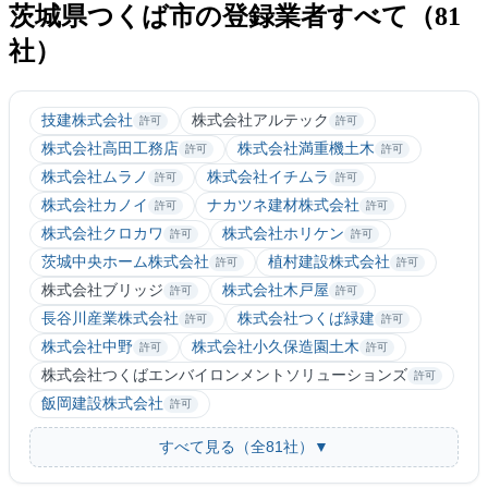
茨城県つくば市の登録業者すべて（81
社）
技建株式会社
株式会社アルテック
許可
許可
株式会社高田工務店
株式会社満重機土木
許可
許可
株式会社ムラノ
株式会社イチムラ
許可
許可
株式会社カノイ
ナカツネ建材株式会社
許可
許可
株式会社クロカワ
株式会社ホリケン
許可
許可
茨城中央ホーム株式会社
植村建設株式会社
許可
許可
株式会社ブリッジ
株式会社木戸屋
許可
許可
長谷川産業株式会社
株式会社つくば緑建
許可
許可
株式会社中野
株式会社小久保造園土木
許可
許可
株式会社つくばエンバイロンメントソリューションズ
許可
飯岡建設株式会社
許可
すべて見る（全81社）▼