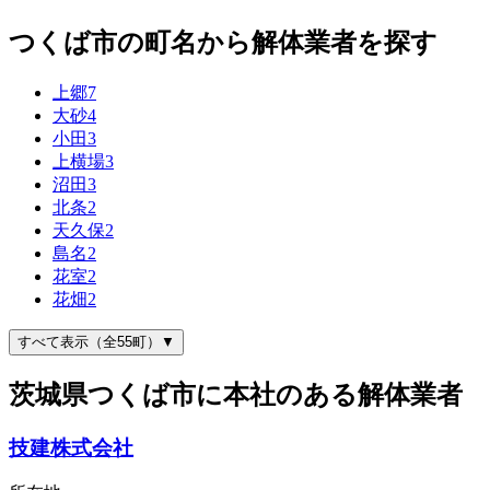
つくば市の町名から解体業者を探す
上郷
7
大砂
4
小田
3
上横場
3
沼田
3
北条
2
天久保
2
島名
2
花室
2
花畑
2
すべて表示（全55町）▼
茨城県つくば市に本社のある解体業者
技建株式会社