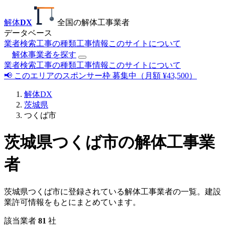
解体
DX
全国の解体工事業者
データベース
業者検索
工事の種類
工事情報
このサイトについて
解体事業者を探す
業者検索
工事の種類
工事情報
このサイトについて
📢 このエリアのスポンサー枠 募集中（月額 ¥43,500）
解体DX
茨城県
つくば市
茨城県つくば市の解体工事業
者
茨城県つくば市に登録されている解体工事業者の一覧。建設
業許可情報をもとにまとめています。
該当業者
81
社