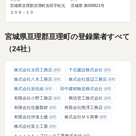
宮城県亘理郡亘理町吉田字松元
宮城県 第009821号
２０９－１０
宮城県亘理郡亘理町の登録業者すべて
（24社）
株式会社太田工務店
千石建設株式会社
許可
許可
株式会社八木工務店
株式会社渡辺工務店
許可
許可
株式会社岩佐組
田中建材輸送株式会社
許可
許可
有限会社小野工務店
興信管工株式会社
許可
許可
有限会社佐藤製材
有限会社熊澤工務店
許可
許可
有限会社伊達土建
株式会社ＭＳ商事
許可
許可
株式会社富士工業
許可
ｋｕｒｏｋｉブロック工業株式会社
許可