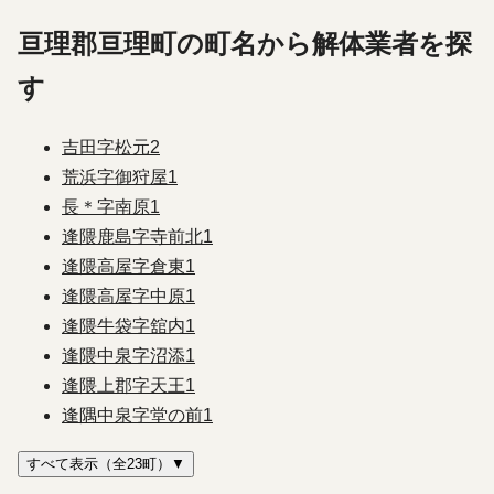
亘理郡亘理町の町名から解体業者を探
す
吉田字松元
2
荒浜字御狩屋
1
長＊字南原
1
逢隈鹿島字寺前北
1
逢隈高屋字倉東
1
逢隈高屋字中原
1
逢隈牛袋字舘内
1
逢隈中泉字沼添
1
逢隈上郡字天王
1
逢隅中泉字堂の前
1
すべて表示（全23町）▼