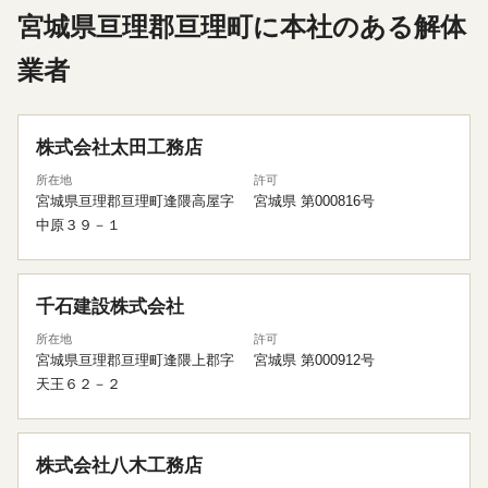
宮城県亘理郡亘理町に本社のある解体
業者
株式会社太田工務店
所在地
許可
宮城県亘理郡亘理町逢隈高屋字
宮城県 第000816号
中原３９－１
千石建設株式会社
所在地
許可
宮城県亘理郡亘理町逢隈上郡字
宮城県 第000912号
天王６２－２
株式会社八木工務店