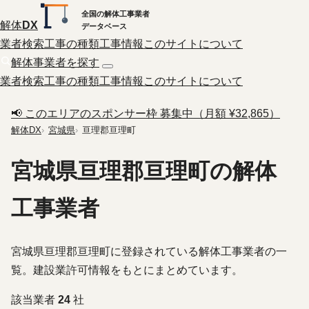
全国の解体工事業者
解体
DX
データベース
業者検索
工事の種類
工事情報
このサイトについて
解体事業者を探す
業者検索
工事の種類
工事情報
このサイトについて
📢 このエリアのスポンサー枠 募集中（月額 ¥32,865）
解体DX
宮城県
亘理郡亘理町
宮城県亘理郡亘理町の解体
工事業者
宮城県亘理郡亘理町に登録されている解体工事業者の一
覧。建設業許可情報をもとにまとめています。
該当業者
24
社