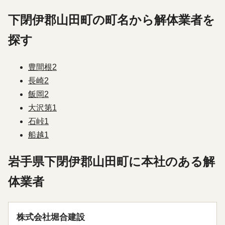
下閉伊郡山田町の町名から解体業者を
探す
豊間根
2
長崎
2
飯岡
2
大沢第
1
石峠
1
船越
1
岩手県下閉伊郡山田町に本社のある解
体業者
株式会社堀合建設